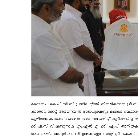
കോട്ടയം : കെ.പി.സി.സി പ്രസിഡന്റായി നിയമിതനായ 
കാതോലിക്കേറ്റ് അരമനയിൽ സഭാധ്യക്ഷനും മലങ്കര മെത്രാ
തൃതീയൻ കാതോലിക്കാബാവായെ സന്ദർശിച്ച് കൂടിക്കാഴ്ച്ച നട
ശ്രീ.പി.സി വിഷ്ണുനാഥ് എം.എൽ.എ, ശ്രീ. എ.പി അനി
രാധാകൃഷ്ണൻ, ശ്രീ.ചാണ്ടി ഉമ്മൻ എന്നിവരും ശ്രീ. കെ.സി.