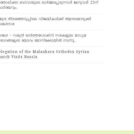
ാതോലിക്കാ ബാവായുടെ ഓർമ്മപ്പെരുന്നാൾ ജനുവരി 25ന്
ൊടിയേറും.
്ദേശ തിരഞ്ഞെടുപ്പിലെ വിജയികൾക്ക് ആദരമൊരുക്കി
ലങ്കരസഭ
ലങ്കര – റഷ്യൻ ഓർത്തഡോക്സ് സഭകളുടെ മാധ്യമ
ിഭാഗങ്ങളുടെ യോഗം മോസ്ക്കോയിൽ നടന്നു.
elegation of the Malankara Orthodox Syrian
urch Visits Russia