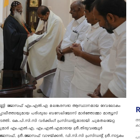
ശ്രീ.സണ്ണി ജോസഫ് എം.എൽ.എ മലങ്കരസഭാ ആസ്ഥാനമായ ദേവലോകം
പ്പോലീത്തായുമായ പരിശുദ്ധ ബസേലിയോസ് മാർത്തോമ്മാ മാത്യൂസ്
അ
ത്തി. കെ.പി.സി.സി വർക്കിം​ഗ് പ്രസിഡന്റുമാരായി ചുമതലയേറ്റ
ക
ൽകുമാർ എം.എൽ.എ, എം.എൽ.എമാരായ ശ്രീ.തിരുവഞ്ചൂർ
ജോസഫ്, ശ്രീ.ജോസഫ് വാഴയ്ക്കൻ, ഡി.സി.സി പ്രസിഡന്റ് ശ്രീ.നാട്ടകം
പര