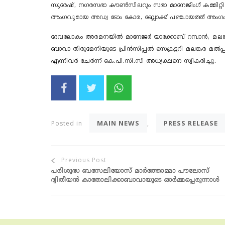
സുരേഷ്, ന​ഗരസഭാ കൗൺസിലറും സഭാ മാനേജിം​ഗ് കമ്മിറ്റി
അം​ഗവുമായ അഡ്വ ടോം കോര, ബ്ലോക്ക് പഞ്ചായത്ത് അം​ഗം 
ദേവലോകം അരമനയിൽ മാനേജർ യാക്കോബ് റമ്പാൻ, മലങ്ക
ബാവാ തിരുമേനിയുടെ പ്രിൻസിപ്പൽ സെക്രട്ടറി മലങ്കര മ
എന്നിവർ ചേർന്ന് കെ.പി.സി.സി അധ്യക്ഷനെ സ്വീകരിച്ചു.
Share
Share
Share
on
on
on
Facebook
Twitter
Whatsapp
MAIN NEWS
PRESS RELEASE
Posted in
,
പരിശുദ്ധ ബസേലിയോസ് മാർത്തോമ്മാ പൗലോസ്
POST
ദ്വിതീയൻ കാതോലിക്കാബാവായുടെ ഓർമ്മപ്പെരുന്നാൾ
NAVIGATION