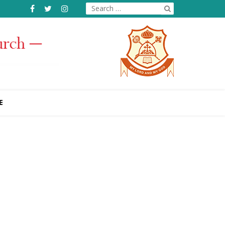
Search
for:
E