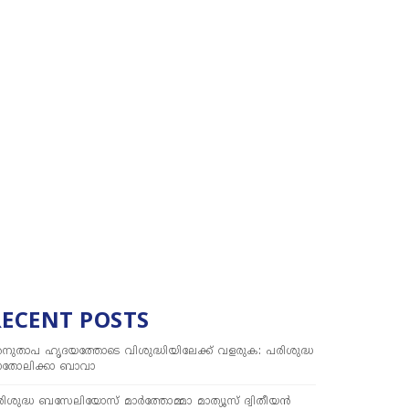
RECENT POSTS
നുതാപ ഹൃദയത്തോടെ വിശുദ്ധിയിലേക്ക് വളരുക: പരിശുദ്ധ
ാതോലിക്കാ ബാവാ
ിശുദ്ധ ബസേലിയോസ് മാർത്തോമ്മാ മാത്യൂസ് ദ്വിതീയൻ