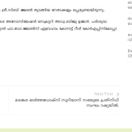
ക
ക
ശ്രീ.സിബി ജോൺ തുടങ്ങിയ നേതാക്കളും ഒപ്പമുണ്ടായിരുന്നു.
തദ
ര അസോസിയേഷൻ സെക്രട്ടറി അഡ്വ.ബിജു ഉമ്മൻ, പരിശുദ്ധ
മ
ൽപ്പാൻ ഫാ.ഡോ.ജോൺസ് ഏബ്രഹാം കോനാട്ട് റീശ് കോർഎപ്പിസ്കോപ്പാ
മ
വ
D
Ch
മലങ്കര ഓർത്തഡോക്സ് സുറിയാനി സഭയുടെ പ്രതിനിധി
സംഘം റഷ്യയിൽ.