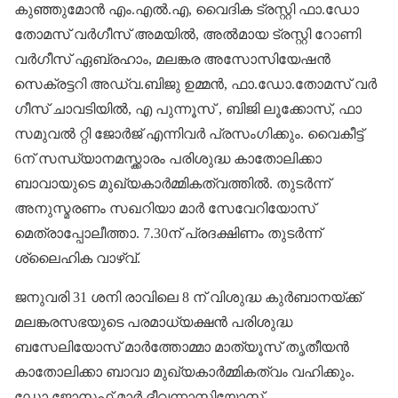
കുഞ്ഞുമോൻ എം.എൽ.എ, വൈ​​ദിക ട്രസ്റ്റി ഫാ.ഡോ
തോമസ് വർ​ഗീസ് അമയിൽ, അൽമായ ട്രസ്റ്റി റോണി
വർ​ഗീസ് ഏബ്രഹാം, മലങ്കര അസോസിയേഷൻ
സെക്രട്ടറി അഡ്വ.ബിജു ഉമ്മൻ, ഫാ.ഡോ.തോമസ് വർ​
ഗീസ് ചാവടിയിൽ, എ പുന്നൂസ് , ബിജി ലൂക്കോസ്, ഫാ
സമുവൽ റ്റി ജോർജ് എന്നിവർ പ്രസം​ഗിക്കും. വൈകീട്ട്
6ന് സന്ധ്യാനമസ്ക്കാരം പരിശുദ്ധ കാതോലിക്കാ
ബാവായുടെ മുഖ്യകാർമ്മികത്വത്തിൽ. തുടർന്ന്
അനുസ്മരണം സഖറിയാ മാർ സേവേറിയോസ്
മെത്രാപ്പോലീത്താ. 7.30ന് പ്രദക്ഷിണം തുടർന്ന്
ശ്ലൈഹിക വാഴ്വ്.
ജനുവരി 31 ശനി രാവിലെ 8 ന് വിശുദ്ധ കുർബാനയ്ക്ക്
മലങ്കരസഭയുടെ പരമാധ്യക്ഷൻ പരിശുദ്ധ
ബസേലിയോസ് മാർത്തോമ്മാ മാത്യൂസ് തൃതീയൻ
കാതോലിക്കാ ബാവാ മുഖ്യകാർമ്മികത്വം വഹിക്കും.
ഡോ.ജോസഫ് മാർ ദീവന്നാസിയോസ്,