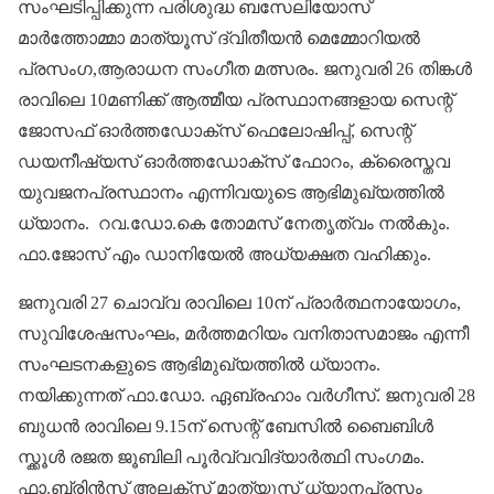
സംഘടിപ്പിക്കുന്ന പരിശുദ്ധ ബസേലിയോസ്
മാർത്തോമ്മാ മാത്യൂസ് ദ്വിതീയൻ മെമ്മോറിയൽ
പ്രസം​ഗ,ആരാധന സം​ഗീത മത്സരം. ജനുവരി 26 തിങ്കൾ
രാവിലെ 10മണിക്ക് ആത്മീയ പ്രസ്ഥാനങ്ങളായ സെന്റ്
ജോസഫ് ഓർത്തഡോക്സ് ഫെലോഷിപ്പ്, സെന്റ്
ഡയനീഷ്യസ് ഓർത്തഡോക്സ് ഫോറം, ക്രൈസ്തവ
യുവജനപ്രസ്ഥാനം എന്നിവയുടെ ആഭിമുഖ്യത്തിൽ
ധ്യാനം. റവ.ഡോ.കെ തോമസ് നേതൃത്വം നൽകും.
ഫാ.ജോസ് എം ഡാനിയേൽ അധ്യക്ഷത വഹിക്കും. ‌
ജനുവരി 27 ചൊവ്വ രാവിലെ 10ന് പ്രാർത്ഥനായോ​ഗം,
സുവിശേഷസംഘം, മർത്തമറിയം വനിതാസമാജം എന്നീ
സംഘടനകളുടെ ആഭിമുഖ്യത്തിൽ ധ്യാനം.
നയിക്കുന്നത് ഫാ.‍ഡോ. ഏബ്രഹാം വർ​ഗീസ്. ജനുവരി 28
ബുധൻ രാവിലെ 9.15ന് സെന്റ് ബേസിൽ ബൈബിൾ
സ്ക്കൂൾ രജത ജൂബിലി പൂർവ്വവിദ്യാർത്ഥി സം​ഗമം.
ഫാ.ബ്രിൻസ് അലക്സ് മാത്യൂസ് ധ്യാനപ്രസം​