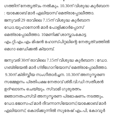
ഗത്തിന് നേതൃത്വം നൽകും. 10.30ന് വിശുദ്ധ കുർബാന
: യാക്കോബ് മാർ ഏലിയാസ് മെത്രാപ്പോലീത്താ.
ജനുവരി 29 രാവിലെ 7.15ന് വിശുദ്ധ കുർബാന
ഡോ.യൂഹാനോൻ മാർ പോളിക്കാർപ്പോസ്
മെത്രാപ്പോലീത്താ. 10മണിക്ക് ശാസ്താംകോട്ട
എം.റ്റി.എം.എം മിഷൻ ഹോസ്പിറ്റലിന്റെ നേതൃത്വത്തിൽ
മെ​ഗാ മെഡിക്കൽ ക്യാമ്പ്.
ജനുവരി 30ന് രാവിലെ 7.15ന് വിശുദ്ധ കുർബാന : ഡോ.​
ഗബ്രിയേൽ മാർ ​ഗ്രീ​ഗോറിയോസ് മെത്രാപ്പോലീത്താ.
9.30ന് ക്രിസ്തീയ സം​ഗീതാർച്ചന. 10.30ന് അനുസ്മരണ
സമ്മേളനം പ്രതിപക്ഷ നേതാവ് ശ്രീ.വി.ഡി സതീശൻ
ഉദ്ഘാടനം ചെയ്യും. സ്വാമി ​ഗുരുരത്നം
ജ്ഞാനതപസ്വി അനുസ്മരണ പ്രഭാഷണം നടത്തും.
ഡോ.ജോസഫ് മാർ ദീവന്നാസിയോസ്,യാക്കോബ് മാർ
ഏലിയാസ്, കൊടിക്കുന്നിൽ സുരേഷ് എം.പി, കോവൂർ