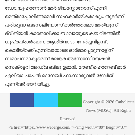
ഡോ.യൂഹാനോ‍ൻ മാർ ദീയസ്ക്കോറോസ് എന്നീ
മെത്രാപ്പോലീത്താമാർ സഹകാർമ്മികരാകും. തുടർന്ന്
പരിശുദ്ധ ബസേലിയോസ് മാർത്തോമ്മാ മാത്യൂസ്
ദ്വിതീയൻ കാതോലിക്കാ ബാവായുടെ കബറിടത്തിൽ
ധൂപ്രപ്രാർത്ഥന, ആശീർവാദം, നേർച്ചവിളമ്പ് ,
കൊടിയിറക്ക് എന്നിവയോടെ ഓർമ്മപ്പെരുന്നാളിന്
സമാപനമാകുമെന്ന് മലങ്കര അസോസിയേഷൻ
സെക്രട്ടറി അഡ്വ ബിജു ഉമ്മൻ, മൗണ്ട് ഹൊറേബ് മാർ
ഏലിയാ ചാപ്പൽ മാനേജർ ഫാ.സാമുവൽ ജോർജ്
എന്നിവർ അറിയിച്ചു.
S
S
S
Copyright © 2026 Catholicate
h
h
h
News (MOSC). All Rights
a
a
a
Reserved
r
r
r
<a href="https://www.weberge.com/"><img width="89" height="37"
e
e
e