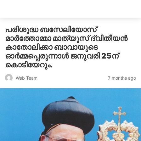
catholicatenews.in
പരിശുദ്ധ ബസേലിയോസ്
മാർത്തോമ്മാ മാത്യൂസ് ദ്വിതീയൻ
കാതോലിക്കാ ബാവായുടെ
ഓർമ്മപ്പെരുന്നാൾ ജനുവരി 25ന്
കൊടിയേറും.
7 months ago
Web Team