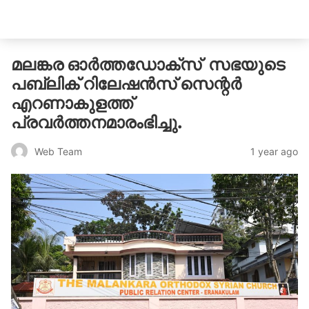
catholicatenews.in
മലങ്കര ഓർത്തഡോക്സ് സഭയുടെ
പബ്ലിക് റിലേഷൻസ് സെന്റർ
എറണാകുളത്ത്
പ്രവർത്തനമാരംഭിച്ചു.
1 year ago
Web Team