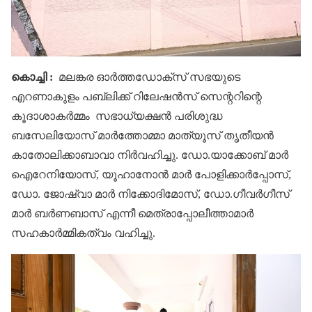
കൊച്ചി :
മലങ്കര ഓർത്തഡോക്സ് സഭയുടെ
എറണാകുളം പബ്ലിക്ക് റിലേഷൻസ് സെന്ററിന്റെ
കൂദാശാകർമ്മം സഭാധ്യക്ഷൻ പരിശുദ്ധ
ബസേലിയോസ് മാർത്തോമ്മാ മാത്യൂസ് തൃതീയൻ
കാതോലിക്കാബാവാ നിർവഹിച്ചു. ഡോ.യാക്കോബ് മാർ
ഐറേനിയോസ്, യൂഹാനോൻ മാർ പോളിക്കാർപ്പോസ്,
ഡോ. ജോഷ്വാ മാർ നിക്കോദിമോസ്, ഡോ.ഗീവർഗീസ്
മാർ ബർണബാസ് എന്നീ മെത്രാപ്പോലീത്താമാർ
സഹകാർമ്മികത്വം വഹിച്ചു.