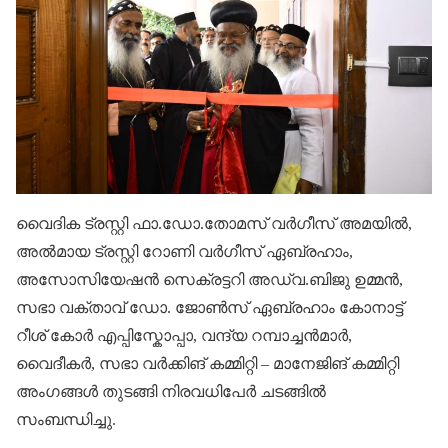
വൈദിക ട്രസ്റ്റി ഫാ.ഡോ.തോമസ് വർഗീസ് അമയിൽ,
അൽമായ ട്രസ്റ്റി റോണി വർഗീസ് ഏബ്രഹാം,
അസോസിയേഷൻ സെക്രട്ടറി അഡ്വ.ബിജു ഉമ്മൻ,
സഭാ വക്താവ് ഡോ. ജോൺസ് ഏബ്രഹാം കോനാട്ട്
റീശ് കോർ എപ്പിസ്കോപ്പാ, വന്ദ്യ റമ്പാച്ചൻമാർ,
വൈദീകർ, സഭാ വർക്കിങ് കമ്മിറ്റി – മാനേജിങ് കമ്മിറ്റി
അംഗങ്ങൾ തുടങ്ങി നിരവധിപേർ ചടങ്ങിൽ
സംബന്ധിച്ചു.