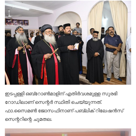
ഇടപ്പള്ളി ഒബ്റോൺമാളിന് എതിർവശമുള്ള സുരഭി
റോഡിലാണ് സെന്റർ സ്ഥിതി ചെയ്യുന്നത്.
ഫാ.സൈമൺ ജോസഫിനാണ് പബ്ലിക് റിലേഷൻസ്
സെന്ററിന്റെ ചുമതല.