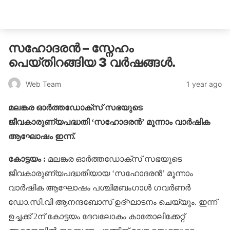
catholicatenews.in
സഹോദരൻ – സ്നേഹം
പെയ്തിറങ്ങിയ 3 വർഷങ്ങൾ.
1 year ago
Web Team
മലങ്കര ഓർത്തഡോക്സ് സഭയുടെ
ജീവകാരുണ്യപദ്ധതി ‘സഹോദരൻ’ മൂന്നാം വാർഷിക
ആഘോഷം ഇന്ന്.
കോട്ടയം :
മലങ്കര ഓർത്തഡോക്സ് സഭയുടെ
ജീവകാരുണ്യപദ്ധതിയായ ‘സഹോദരൻ’ മൂന്നാം
വാർഷിക ആഘോഷം പശ്ചിമബം​ഗാൾ ​ഗവർണർ
ഡോ.സി.വി ആനന്ദബോസ് ഉദ്ഘാടനം ചെയ്യും. ഇന്ന്
ഉച്ചക്ക് 2ന് കോട്ടയം ദേവലോകം കാതോലിക്കേറ്റ്