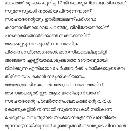
കാലത്ത് തുടക്കം കുറിച്ച 17 ജീവകാരുണ്യ പദ്ധതികൾക്ക്
സുമനസുകൾ നൽകിയ പിന്തുണയാണ്
സഹോദരന്റെയും ഊർജ്ജമെന്ന് പരിശുദ്ധ
കാതോലിക്കാബാവാ പറഞ്ഞു. ജീവിതയാത്രയിൽ
പലകാരണങ്ങൾക്കൊണ്ട് സങ്കടക്കടലിൽ
അകപ്പെടുന്നവരുണ്ട്. സാമ്പത്തിക
പ്രതിസന്ധി,രോഗങ്ങൾ, മാനസികവെല്ലുവിളി
അങ്ങനെ എണ്ണിയാലൊടുങ്ങാത്ത ദുരിതവുമായി
ജീവിക്കുന്ന എത്രയോ പേർ.അവർക്ക് പ്രതീക്ഷയുടെ ഒരു
തിരിവെട്ടം പകരാൻ നമുക്ക് കഴിയണം.
മതമോ,ജാതിയോ,വർഗമോ,വർണമോ അതിന്
തടസമാകരുത്. ഈ ആശയത്തിലൂന്നിയാണ്
സഹോദരന്റെ പ്രവർത്തനം.ലോകത്തിന്റെ വിവിധ
കോണുകളിൽ നിന്നായി സുമനസുകൾ നൽകുന്ന
ചെറുതും വലുതുമായ സംഭാവനകളാണ് പദ്ധതിയെ
മുന്നോട്ട് നയിക്കുന്നത്.കുഞ്ഞുങ്ങൾ അവരുടെ പിറന്നാൾ