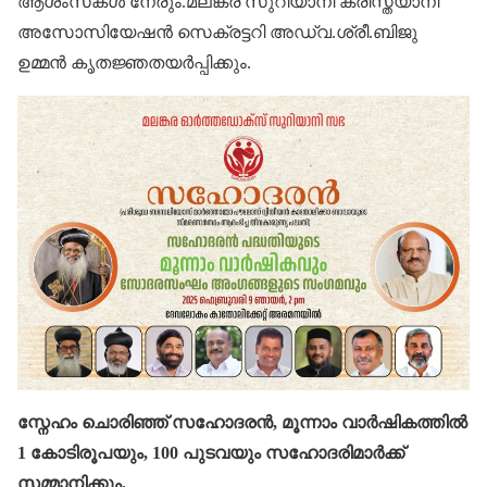
ആശംസകൾ നേരും.മലങ്കര സുറിയാനി ക്രിസ്ത്യാനി
അസോസിയേഷൻ സെക്രട്ടറി അഡ്വ.ശ്രീ.ബിജു
ഉമ്മൻ കൃതജ്ഞതയർപ്പിക്കും.
സ്നേഹം ചൊരിഞ്ഞ് സഹോദരൻ, മൂന്നാം വാർഷികത്തിൽ
1 കോടിരൂപയും, 100 പുടവയും സഹോദരിമാർക്ക്
സമ്മാനിക്കും.