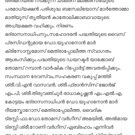
അരമനയിൽ നടക്കുന്ന ചടങ്ങിന് മലങ്കരസഭയുടെ
പരമാധ്യക്ഷൻ പരിശുദ്ധ ബസേലിയോസ് മാർത്തോമ്മാ
മാത്യൂസ് തൃതീയൻ കാതോലിക്കാബാവായുടെ
അധ്യക്ഷത വഹിക്കും. നിരണം
ഭദ്രാസനാധിപനും,സഹോദരൻ പദ്ധതിയുടെ വൈസ്
പ്രസിഡന്റുമായ ഡോ.യൂഹാനോൻ മാർ
ക്രിസോസ്റ്റമോസ് മെത്രാപ്പോലീത്ത സ്വാ​ഗതം
ആശംസിക്കും.പദ്ധതിയുടെ ഡയറക്ടർ യാക്കോബ്
തോമസ് റമ്പാൻ വാർഷിക റിപ്പോർട്ട് അവതരിപ്പിക്കും.
സംസ്ഥാന ദേവസ്വം,സഹകരണ വകുപ്പ് മന്ത്രി
ശ്രീ.വി.എൻ വാസവൻ, ശ്രീ.ഫ്രാൻസിസ് ജോർജ്
എം.പി, ശ്രീ.തിരുവഞ്ചൂർ രാധാകൃഷ്ണൻ എം.എൽ.എ,
കോട്ടയം ഭദ്രാസനാധിപൻ ഡോ.യൂഹാനോൻ മാർ
ദീയസ്കോറോസ് മെത്രാപ്പോലീത്ത, വൈദിക
ട്രസ്റ്റി.ഫാ.ഡോ.തോമസ് വർ​ഗീസ് അമയിൽ, അൽമായ
ട്രസ്റ്റി ശ്രീ.റോണി വർ​ഗീസ് ഏബ്രഹാം എന്നിവർ