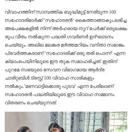
വിവാഹത്തിന് സാമ്പത്തിക ബുദ്ധിമുട്ട് നേരിടുന്ന 100
സഹോദരിമാർക്ക് ‘സഹോ​ദരൻ’ കൈത്താങ്ങാകും.ലഭിച്ച
അപേക്ഷകളിൽ നിന്ന് അർഹരായ നൂറ് പേർക്ക് ഒരുലക്ഷം
രൂപ വീതം നൽകുന്ന പദ്ധതി ​ഗവർണർ ഉദ്ഘാടനം
ചെയ്യും. അഖില മലങ്കര മർത്തമറിയം വനിതാ സമാജം
പ്രവർത്തകരാണ് ‘സഹോദരിക്ക് ഒരു തരി പൊന്ന്’ എന്ന
ക്യാംപെയിനിലൂടെ ഈ തുക സമാഹരിച്ചത്. ഇതിന്
പുറമേ സഭയുടെ സേവന വിഭാ​ഗമായ ആർദ്ര
ചാരിറ്റബിൾ ട്രസ്റ്റ് 100 വിവാഹ സാരികളും
നൽകും.’മണവാട്ടിക്കൊരു പുടവ’ എന്ന പേരിലാണ്
സഹോദരൻ പദ്ധതിയിലൂടെ ഈ വിവാഹ സമ്മാനം
വിതരണം ചെയ്യുന്നത്.