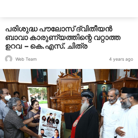
catholicatenews.in
പരിശുദ്ധ പൗലോസ് ദ്വിതീയന്‍
ബാവാ കാരുണ്യത്തിന്റെ വറ്റാത്ത
ഉറവ – കെ.എസ്. ചിത്ര
4 years ago
Web Team