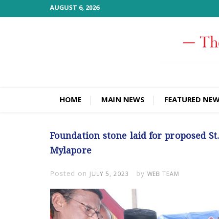
Skip
AUGUST 6, 2026
to
content
HOME
MAIN NEWS
FEATURED NE
Foundation stone laid for proposed S
Mylapore
Posted on
by
JULY 5, 2023
WEB TEAM