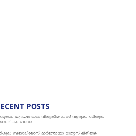
RECENT POSTS
നുതാപ ഹൃദയത്തോടെ വിശുദ്ധിയിലേക്ക് വളരുക: പരിശുദ്ധ
ാതോലിക്കാ ബാവാ
ിശുദ്ധ ബസേലിയോസ് മാർത്തോമ്മാ മാത്യൂസ് ദ്വിതീയൻ