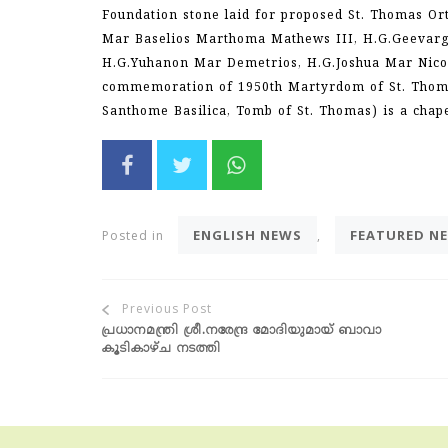
Foundation stone laid for proposed St. Thomas O
Mar Baselios Marthoma Mathews III, H.G.Geevarg
H.G.Yuhanon Mar Demetrios, H.G.Joshua Mar Nicod
commemoration of 1950th Martyrdom of St. Thoma
Santhome Basilica, Tomb of St. Thomas) is a chap
Share
Share
Share
on
on
on
Facebook
Twitter
Whatsapp
ENGLISH NEWS
FEATURED N
Posted in
,
പ്രധാനമന്ത്രി ശ്രീ.നരേന്ദ്ര മോദിയുമായ് ബാവാ
POST
കൂടികാഴ്ച നടത്തി
NAVIGATION