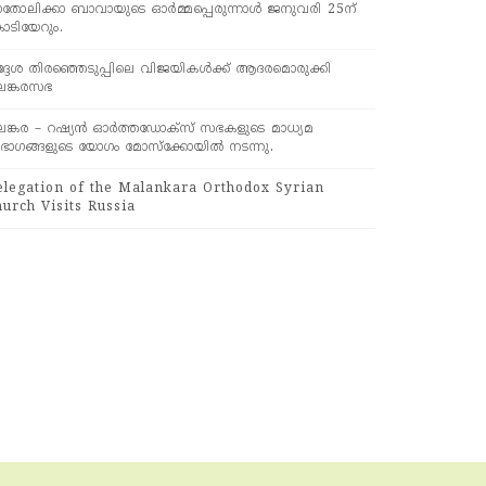
ാതോലിക്കാ ബാവായുടെ ഓർമ്മപ്പെരുന്നാൾ ജനുവരി 25ന്
ൊടിയേറും.
്ദേശ തിരഞ്ഞെടുപ്പിലെ വിജയികൾക്ക് ആദരമൊരുക്കി
ലങ്കരസഭ
ലങ്കര – റഷ്യൻ ഓർത്തഡോക്സ് സഭകളുടെ മാധ്യമ
ിഭാഗങ്ങളുടെ യോഗം മോസ്ക്കോയിൽ നടന്നു.
elegation of the Malankara Orthodox Syrian
urch Visits Russia