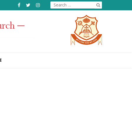
Search
for:
E