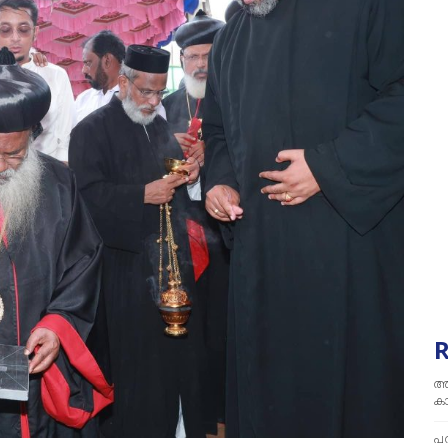
അ
ക
പര