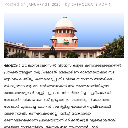
Posted on
by
JANUARY 31, 2025
CATHOLICATE_ADMIN
കോട്ടയം :
മലങ്കരസഭാക്കേസിൽ വിശ്വാസികളുടെ കണക്കെടുക്കുന്നതിൽ
പ്രസക്തിയില്ലെന്ന സുപ്രീംകോടതി നിലപാടിനെ ഓർത്തഡോക്സ് സഭ
സ്വാഗതം ചെയ്തു. കണക്കെടുപ്പ് നിലവിലെ സമാധാന അന്തരീക്ഷം
തർക്കുമെന്ന ആശങ്ക ഓർത്തഡോക്സ് സഭ വ്യക്തമാക്കിയിരുന്നു.
മലങ്കരസഭയുടെ 6 പള്ളികളുടെ കേസ് പരിഗണിച്ച സുപ്രീംകോടതി
സർക്കാർ നൽകിയ കണക്ക് ഇപ്പോൾ പ്രസക്തമല്ലെന്ന് കണ്ടെത്തി.
സർക്കാർ മുദ്രവെച്ച കവറിൽ സമർപ്പിച്ച രേഖകൾ സുപ്രീംകോടതി
മടക്കിനൽകി. കണക്കുകൾക്കല്ല, മറിച്ച് മലങ്കരസഭാ
ഭരണഘടനയ്ക്കാണ് പ്രസക്തിയെന്ന് ഒരിക്കൽക്കൂടി വ്യക്തമായതായി
സഭയുടെ മാധ്യമവിഭാഗം തലവൻ ഡോ യൂഹാനോൻ മാർ