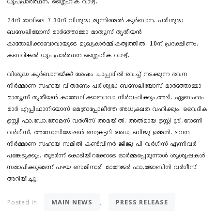
ധൂപപ്രാർത്ഥന, ശ്ലൈഹിക വാഴ്വ്.
24ന് രാവിലെ 7.30ന് വിശുദ്ധ മൂന്നിന്മേൽ കുർബാന. പരിശുദ്ധ
ബസേലിയോസ് മാർത്തോമ്മാ മാത്യൂസ് തൃതീയൻ
കാതോലിക്കാബാവായുടെ മുഖ്യകാർമ്മികത്വത്തിൽ. 10ന് പ്രദക്ഷിണം,
കബറിങ്കൽ ധൂപപ്രാർത്ഥന ശ്ലൈഹിക വാഴ്വ്.
വിശുദ്ധ കുർബാനയ്ക്ക് ശേഷം ചാപ്പലിൽ വെച്ച് നടക്കുന്ന ഭവന
നിർമ്മാണ സഹായ വിതരണം പരിശുദ്ധ ബസേലിയോസ് മാർത്തോമ്മാ
മാത്യൂസ് തൃതീയൻ കാതോലിക്കാബാവാ നിർവഹിക്കും.അഭി. ഏബ്രഹാം
മാർ എപ്പിഫാനിയോസ് മെത്രാപ്പോലീത്ത അധ്യക്ഷത വഹിക്കും. വൈദിക
ട്രസ്റ്റി ഫാ.ഡോ.തോമസ് വർ​ഗീസ് അമയിൽ, അൽമായ ട്രസ്റ്റി ശ്രീ.റോണി
വർ​ഗീസ്, അസോസിയേഷൻ സെക്രട്ടറി അഡ്വ.ബിജു ഉമ്മൻ, ഭവന
നിർമ്മാണ സഹായ സമിതി കൺവീനർ ജിജു പി വർ​ഗീസ് എന്നിവർ
പങ്കെടുക്കും. തുടർന്ന് കൊടിയിറക്കോടെ ഓർമ്മപ്പെരുന്നാൾ ശുശ്രൂഷകൾ
സമാപിക്കുമെന്ന് പഴയ സെമിനാരി മാനേജർ ഫാ.ജോബിൻ വർ​ഗീസ്
അറിയിച്ചു.
MAIN NEWS
PRESS RELEASE
Posted in
,