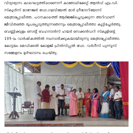
വിദ്യാഭ്യാസ കാലഘട്ടത്തിലാണെന്ന് കാതോലിക്കേറ്റ് ആൻഡ് എം.ഡി.
സ്കൂൾസ് മാനേജർ ഡോ.​ഗബ്രിയേൽ മാർ ​ഗ്രീ​ഗോറിയോസ്
മെത്രാപ്പോലീത്ത. പഠനകാലത്ത് ആർജ്ജിച്ചെടുക്കുന്ന അറിവാണ്
ജീവിതത്തെ രൂപപ്പെടുത്തുന്നതെന്നും മെത്രാപ്പോലീത്താ കൂട്ടിച്ചേർത്തു.
വെണ്ണിക്കുളം സെന്റ് ബഹനാൻസ് ഹയർ സെക്കൻഡറി സ്കൂളിൻ്റെ
109-ാം വാർഷികത്തിൽ സംസാരിക്കുകയായിരുന്നു മെത്രാപ്പോലീത്താ.
കോട്ടയം മെഡിക്കൽ കോളജ് പ്രിൻസിപ്പൽ ഡോ. വർഗീസ് പുന്നൂസ്
സമ്മേളനം ഉദ്ഘാടനം ചെയ്തു.