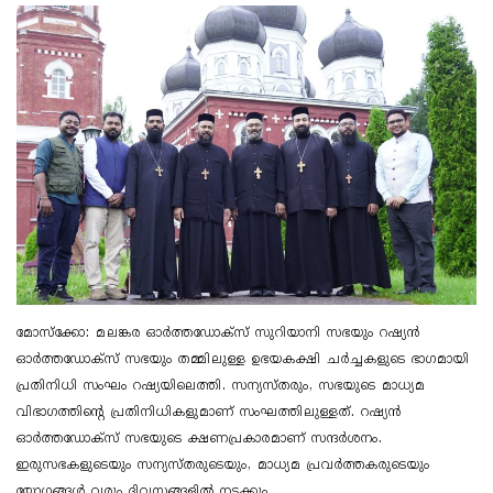
മോസ്ക്കോ: മലങ്കര ഓർത്തഡോക്സ് സുറിയാനി സഭയും റഷ്യൻ
ഓർത്തഡോക്സ് സഭയും തമ്മിലുള്ള ഉഭയകക്ഷി ചർച്ചകളുടെ ഭാഗമായി
പ്രതിനിധി സംഘം റഷ്യയിലെത്തി. സന്യസ്തരും, സഭയുടെ മാധ്യമ
വിഭാഗത്തിൻ്റെ പ്രതിനിധികളുമാണ് സംഘത്തിലുള്ളത്. റഷ്യൻ
ഓർത്തഡോക്സ് സഭയുടെ ക്ഷണപ്രകാരമാണ് സന്ദർശനം.
ഇരുസഭകളുടെയും സന്യസ്തരുടെയും, മാധ്യമ പ്രവർത്തകരുടെയും
യോഗങ്ങൾ വരും ദിവസങ്ങളിൽ നടക്കും.