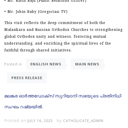
• Mr. Ribin Raju (Public Relations Officer)
• Mr. Jobin Baby (Gregorian TV)
This visit reflects the deep commitment of both the
Malankara and Russian Orthodox Churches to strengthening
global Orthodox unity and witness, fostering mutual
understanding, and enriching the spiritual lives of the
faithful through shared initiatives.
ENGLISH NEWS
MAIN NEWS
Posted in
,
,
PRESS RELEASE
മലങ്കര ഓർത്തഡോക്സ് സുറിയാനി സഭയുടെ പ്രതിനിധി
സംഘം റഷ്യയിൽ.
Posted on
by
JULY 16, 2025
CATHOLICATE_ADMIN