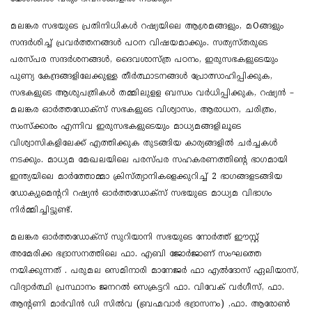
മലങ്കര സഭയുടെ പ്രതിനിധികൾ റഷ്യയിലെ ആശ്രമങ്ങളും, മOങ്ങളും
സന്ദർശിച്ച് പ്രവർത്തനങ്ങൾ പഠന വിഷയമാക്കും. സത്യസ്തരുടെ
പരസ്പര സന്ദർശനങ്ങൾ, ദൈവശാസ്ത്ര പഠനം, ഇരുസഭകളുടെയും
പുണ്യ കേന്ദ്രങ്ങളിലേക്കുള്ള തീർത്ഥാടനങ്ങൾ പ്രോത്സാഹിപ്പിക്കുക,
സഭകളുടെ ആശുപത്രികൾ തമ്മിലുളള ബന്ധം വർധിപ്പിക്കുക, റഷ്യൻ –
മലങ്കര ഓർത്തഡോക്സ് സഭകളുടെ വിശ്വാസം, ആരാധന, ചരിത്രം,
സംസ്ക്കാരം എന്നിവ ഇരുസഭകളുടെയും മാധ്യമങ്ങളിലൂടെ
വിശ്വാസികളിലേക്ക് എത്തിക്കുക തുടങ്ങിയ കാര്യങ്ങളിൽ ചർച്ചകൾ
നടക്കും. മാധ്യമ മേഖലയിലെ പരസ്പര സഹകരണത്തിൻ്റെ ഭാഗമായി
ഇന്ത്യയിലെ മാർത്തോമ്മാ ക്രിസ്ത്യാനികളെക്കുറിച്ച് 2 ഭാഗങ്ങളടങ്ങിയ
ഡോക്യുമെൻ്ററി റഷ്യൻ ഓർത്തഡോക്സ് സഭയുടെ മാധ്യമ വിഭാഗം
നിർമ്മിച്ചിട്ടുണ്ട്.
മലങ്കര ഓർത്തഡോക്സ് സുറിയാനി സഭയുടെ നോർത്ത് ഈസ്റ്റ്
അമേരിക്ക ഭദ്രാസനത്തിലെ ഫാ. എബി ജോർജാണ് സംഘത്തെ
നയിക്കുന്നത് . പരുമല സെമിനാരി മാനേജർ ഫാ എൽദോസ് ഏലിയാസ്,
വിദ്യാർത്ഥി പ്രസ്ഥാനം ജനറൽ സെക്രട്ടറി ഫാ. വിവേക് വർഗീസ്, ഫാ.
ആൻ്റണി മാർവിൻ ഡി സിൽവ (ബ്രഹ്മവാർ ഭദ്രാസനം) ,ഫാ. ആരോൺ