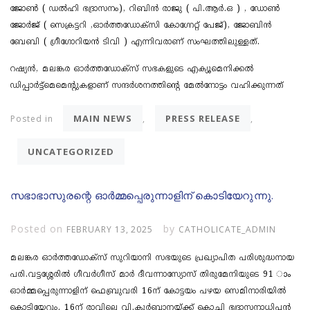
ജോൺ ( ഡൽഹി ഭദ്രാസനം), റിബിൻ രാജു ( പി.ആർ.ഒ ) , ഡോൺ
ജോർജ് ( സെക്രട്ടറി ,ഓർത്തഡോക്സി കോഗ്നേറ്റ് പേജ്), ജോബിൻ
ബേബി ( ഗ്രീഗോറിയൻ ടിവി ) എന്നിവരാണ് സംഘത്തിലുള്ളത്.
റഷ്യൻ, മലങ്കര ഓർത്തഡോക്സ് സഭകളുടെ എക്യൂമെനിക്കൽ
ഡിപ്പാർട്ട്മെമെൻ്റുകളാണ് സന്ദർശനത്തിൻ്റെ മേൽനോട്ടം വഹിക്കുന്നത്
MAIN NEWS
PRESS RELEASE
Posted in
,
,
UNCATEGORIZED
സഭാഭാസുരന്റെ ഓർമ്മപ്പെരുന്നാളിന് കൊടിയേറുന്നു.
Posted on
by
FEBRUARY 13, 2025
CATHOLICATE_ADMIN
മലങ്കര ഓർത്തഡോക്സ് സുറിയാനി സഭയുടെ പ്രഖ്യാപിത പരിശുദ്ധനായ
പരി.വട്ടശ്ശേരിൽ ​ഗീവർ​ഗീസ് മാർ ​ദീവന്നാസ്യോസ് തിരുമേനിയുടെ 91 ാം
ഓർമ്മപ്പെരുന്നാളിന് ഫെബ്രുവരി 16ന് കോട്ടയം പഴയ സെമിനാരിയിൽ
കൊടിയേറും. 16ന് രാവിലെ വി.കുർബാനയ്ക്ക് കൊച്ചി ഭദ്രാസനാധിപൻ