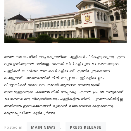
അതേ സമയം നീതി നടപ്പാകുന്നതിനെ പള്ളികൾ പിടിച്ചെടുക്കുന്നു എന്ന
വ്യാഖ്യാനിക്കുന്നത് ശരിയല്ല. കോടതി വിധികളിലൂടെ മലങ്കരസഭയുടെ
പള്ളികൾ യഥാർത്ഥ അവകാശികളിലേക്ക് എത്തിച്ചേരുകയാണ്
ചെയ്യുന്നത്. അത്തരത്തിൽ നീതി നടപ്പായ പള്ളികളിലെല്ലാം
വിശ്വാസികൾ സമാധാനപരമായി ആരാധന നടത്തുമുണ്ട്.
ന്യായമുള്ളവരുടെ പക്ഷത്ത് നീതി നടപ്പാകും എന്നത് പ്രപഞ്ചസത്യമാണ്.
മലങ്കരസഭ ഒരു വിശ്വാസിയെയും പള്ളികളിൽ നിന്ന് പുറത്താക്കിയിട്ടില്ല.
അതിനാൽ ഇടവകജനങ്ങൾ മുഴുവൻ മലങ്കരസഭാമക്കളാണെന്നും
മെത്രാപ്പോലീത്ത കൂട്ടിച്ചേർത്തു.
MAIN NEWS
PRESS RELEASE
Posted in
,