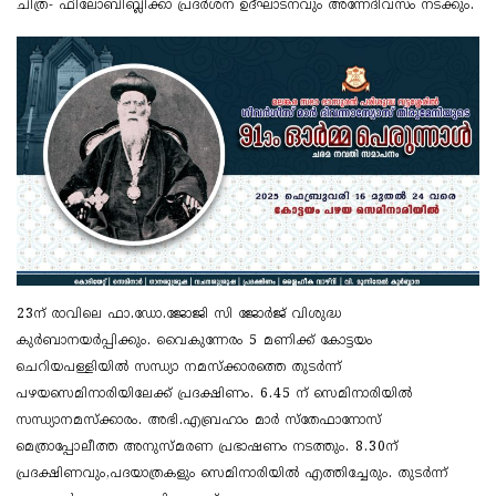
ചിത്ര- ഫിലോബിബ്ലിക്കാ പ്രദർശന ഉദ്ഘാടനവും അന്നേദിവസം നടക്കും.
23ന് രാവിലെ ഫാ.ഡോ.ജോജി സി ജോർജ് വിശുദ്ധ
കുർബാനയർപ്പിക്കും. വൈകുന്നേരം 5 മണിക്ക് കോട്ടയം
ചെറിയപള്ളിയിൽ സന്ധ്യാ നമസ്ക്കാരത്തെ തുടർന്ന്
പഴയസെമിനാരിയിലേക്ക് പ്രദക്ഷിണം. 6.45 ന് സെമിനാരിയിൽ
സന്ധ്യാനമസ്ക്കാരം. അഭി.എബ്രഹാം മാർ സ്തേഫാനോസ്
മെത്രാപ്പോലീത്ത അനുസ്മരണ പ്രഭാഷണം നടത്തും. 8.30ന്
പ്രദക്ഷിണവും,പദയാത്രകളും സെമിനാരിയിൽ എത്തിച്ചേരും. തുടർന്ന്