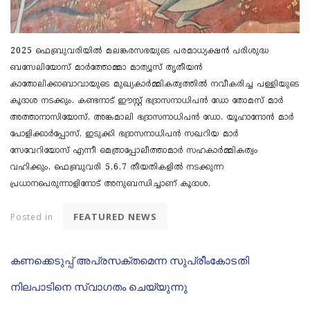
2025 ഫെബ്രുവരിയിൽ മലങ്കരസഭയുടെ പരമാധ്യക്ഷൻ പരിശുദ്ധ
ബസേലിയോസ് മാർത്തോമ്മാ മാത്യൂസ് തൃതീയൻ
കാതോലിക്കാബാവായുടെ മുഖ്യകാർമ്മികത്വത്തിൽ നവീകരിച്ച പള്ളിയുടെ
കൂദാശ നടക്കും. കണ്ടനാട് ഈസ്റ്റ് ഭ​ദ്രാസനാധിപൻ ഡോ തോമസ് മാർ
അത്താനാസിയോസ്, അങ്കമാലി ഭ​ദ്രാസനാധിപൻ ഡോ. യൂഹാനോൻ മാർ
പോളിക്കാർപ്പോസ്, ഇടുക്കി ഭ​ദ്രാസനാധിപൻ സഖറിയ മാർ
സേവേറിയോസ് എന്നീ മെത്രാപ്പോലീത്താമാർ സഹകാർമ്മികത്വം
വഹിക്കും. ഫെബ്രുവരി 5,6,7 തീയതികളിൽ നടക്കുന്ന
പ്രധാനപെരുന്നാളിനോട് അനുബന്ധിച്ചാണ് കൂദാശ.
FEATURED NEWS
Posted in
കണക്കെടുപ്പ് അപ്രസക്തമെന്ന സുപ്രീംകോടതി
നിലപാടിനെ സ്വാഗതം ചെയ്യുന്നു