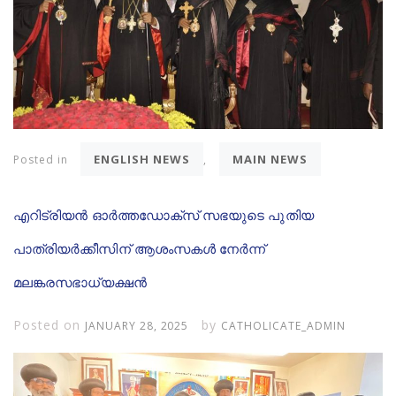
ENGLISH NEWS
MAIN NEWS
Posted in
,
എറിട്രിയൻ ഓർത്തഡോക്സ് സഭയുടെ പുതിയ
പാത്രിയർക്കീസിന് ആശംസകൾ നേർന്ന്
മലങ്കരസഭാധ്യക്ഷൻ
Posted on
by
JANUARY 28, 2025
CATHOLICATE_ADMIN