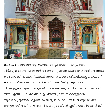
കടമറ്റം :
ചരിത്രത്തിന്റെ മങ്ങിയ താളുകൾക്ക് വീണ്ടും നിറം
പിടിക്കുകയാണ്. കേരളത്തിലെ അതിപുരാതന ദൈവാലയങ്ങളിലൊന്നായ
കടമറ്റംപള്ളി പൗരാണികതക്ക് കോട്ടം തട്ടാതെ നവീകരിക്കപ്പെടുകയാണ്.
കാലം മായ്ക്കാത്ത പൗരാണിക ചിത്രങ്ങൾക്ക് പ്രകൃതദത്ത
നിറക്കൂട്ടുകളിലൂടെ വീണ്ടും ജീവൻവെക്കുന്നു.വിവിധസംസ്ഥാനങ്ങളിൽ
നിന്ന് എത്തിച്ച വിഭവങ്ങൾ ഉപയോ​ഗിച്ചാണ് നിറക്കൂട്ടുകൾ
സൃഷ്ടിച്ചെടുത്തത്. മ്യൂറൽ പെയിന്റിങ് വി​ദ​ഗ്ധനായ ജിജുലാലിന്റെ
നേതൃത്വത്തിലാണ് ഈ ജോലികൾ പൂർത്തീകരിച്ചത്.പഴയചിത്രങ്ങൾക്ക്