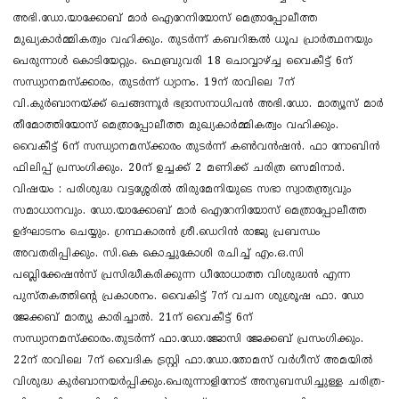
അഭി.ഡോ.യാക്കോബ് മാർ ഐറേനിയോസ് മെത്രാപ്പോലീത്ത
മുഖ്യകാർമ്മികത്വം വഹിക്കും. തുടർന്ന് കബറിങ്കൽ ധൂപ പ്രാർത്ഥനയും
പെരുന്നാൾ കൊടിയേറ്റും. ഫെബ്രുവരി 18 ചൊവ്വാഴ്ച്ച വൈകീട്ട് 6ന്
സന്ധ്യാനമസ്ക്കാരം, തുടർന്ന് ധ്യാനം. 19ന് രാവിലെ 7ന്
വി.കുർബാനയ്ക്ക് ചെങ്ങന്നൂർ ഭദ്രാസനാധിപൻ അഭി.ഡോ. മാത്യൂസ് മാർ
തീമോത്തിയോസ് മെത്രാപ്പോലീത്ത മുഖ്യകാർമ്മികത്വം വഹിക്കും.
വൈകീട്ട് 6ന് സന്ധ്യാനമസ്ക്കാരം തുടർന്ന് കൺവൻഷൻ. ഫാ നോബിൻ
ഫിലിപ്പ് പ്രസം​ഗിക്കും. 20ന് ഉച്ചക്ക് 2 മണിക്ക് ചരിത്ര സെമിനാർ.
വിഷയം : പരിശുദ്ധ വട്ടശ്ശേരിൽ തിരുമേനിയുടെ സഭാ സ്വാതന്ത്ര്യവും
സമാധാനവും. ഡോ.യാക്കോബ് മാർ ഐറേനിയോസ് മെത്രാപ്പോലീത്ത
ഉദ്ഘാടനം ചെയ്യും.​ ഗ്രന്ഥകാരൻ ശ്രീ.ഡെറിൻ രാജു പ്രബന്ധം
അവതരിപ്പിക്കും. സി.കെ കൊച്ചുകോശി രചിച്ച് എം.ഒ.സി
പബ്ലിക്കേഷൻസ് പ്രസിദ്ധീകരിക്കുന്ന ധീരോധാത്ത വിശുദ്ധൻ എന്ന
പുസ്തകത്തിന്റെ പ്രകാശനം. വൈകിട്ട് 7ന് വചന ശുശ്രൂഷ ഫാ. ഡോ
ജേക്കബ് മാത്യു കാരിച്ചാൽ. 21ന് വൈകീട്ട് 6ന്
സന്ധ്യാനമസ്ക്കാരം.തുടർന്ന് ഫാ.ഡോ.ജോസി ജേക്കബ് പ്രസം​ഗിക്കും.
22ന് രാവിലെ 7ന് വൈദിക ട്രസ്റ്റി ഫാ.ഡോ.തോമസ് വർ​ഗീസ് അമയിൽ
വിശുദ്ധ കുർബാനയർപ്പിക്കും.പെരുന്നാളിനോട് അനുബന്ധിച്ചുള്ള ചരിത്ര-