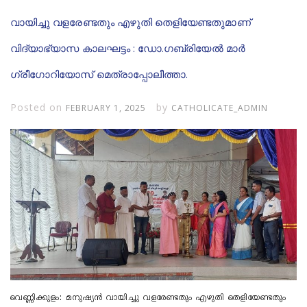
വായിച്ചു വളരേണ്ടതും എഴുതി തെളിയേണ്ടതുമാണ്
വിദ്യാഭ്യാസ കാലഘട്ടം : ഡോ.ഗബ്രിയേൽ മാർ
ഗ്രീഗോറിയോസ് മെത്രാപ്പോലീത്താ.
Posted on
by
FEBRUARY 1, 2025
CATHOLICATE_ADMIN
വെണ്ണിക്കുളം: മനുഷ്യൻ വായിച്ചു വളരേണ്ടതും എഴുതി തെളിയേണ്ടതും