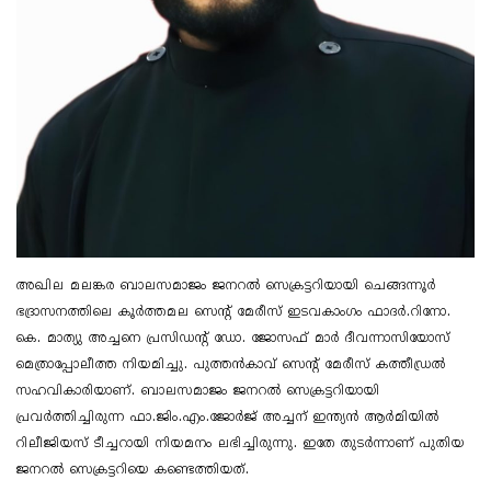
അഖില മലങ്കര ബാലസമാജം ജനറൽ സെക്രട്ടറിയായി ചെങ്ങന്നൂർ
ഭദ്രാസനത്തിലെ കൂർത്തമല സെൻ്റ് മേരീസ് ഇടവകാംഗം ഫാദർ.റിനോ.
കെ. മാത്യു അച്ചനെ പ്രസിഡൻ്റ് ഡോ. ജോസഫ് മാർ ദീവന്നാസിയോസ്
മെത്രാപ്പോലീത്ത നിയമിച്ചു. പുത്തൻകാവ് സെൻ്റ് മേരീസ് കത്തീഡ്രൽ
സഹവികാരിയാണ്. ബാലസമാജം ജനറൽ സെക്രട്ടറിയായി
പ്രവർത്തിച്ചിരുന്ന ഫാ.ജിം.എം.ജോർജ് അച്ചന് ഇന്ത്യൻ ആർമിയിൽ
റിലീജിയസ് ടീച്ചറായി നിയമനം ലഭിച്ചിരുന്നു. ഇതേ തുടർന്നാണ് പുതിയ
ജനറൽ സെക്രട്ടറിയെ കണ്ടെത്തിയത്.