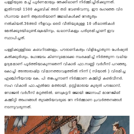
പള്ളിയുടെ മച്ച് പൂർണമായും തേക്കിലാണ് നിർമ്മിച്ചിരിക്കുന്നത്.
ഇതിനായി 1500 ക്യൂബിക് അടി തടി വേണ്ടിവന്നു. ഈ രം​ഗത്തെ വി​ദ​
ഗ്ധനായ മണി ആശാരിയാണ് ജോലികൾക്ക് നേതൃത്വം
നൽകിയത്.36അടി നീളവും ഒരടി വീതിയുമുള്ള 10 ശീലാന്തികൾ
മേൽക്കൂരയിലുണ്ട്.ക്രെയിനും, ഖലാസികളും പരിശ്രമിച്ചാണ് ഇവ
സ്ഥാപിച്ചത്.
പള്ളിക്കുള്ളിലെ കബറിടങ്ങളും, പൗരാണികത്വം വിളിച്ചോതുന്ന പേർഷ്യൻ
കൽക്കുരിശും, പോയേടം കിണറുമൊക്കെ സംരക്ഷിച്ച് നിർത്തുന്ന വലിയ
ഉദ്യമമാണ് പൂർത്തിയാകുന്നതെന്ന് വികാരി ഫാ.സണ്ണി വർ​ഗീസ് പറഞ്ഞു.
കൊച്ചി അന്താരാഷ്ട്ര വിമാനത്താവളത്തിൽ നിന്ന് ( സിയാൽ ) വിരമിച്ച
എഞ്ചിനീയറായ കെ. പി തങ്കച്ചനാണ് നിർമ്മാണ കമ്മിറ്റി കൺവീനർ.
സഹ വികാരി ഫാ.എൽദോ മത്തായി, ട്രസ്റ്റിമാരായ കുര്യൻ പൗലോസ്,
സോജൻ വർ​ഗീസ് മറ്റത്തിൽ, സെക്രട്ടറി ജോയി ജോസഫ് മാനേജിങ്
കമ്മിറ്റി അംഗങ്ങൾ തുടങ്ങിയവരുടെ നേ നിർമ്മാണ പ്രവർത്തനങ്ങൾ
നടന്നുവരുന്നത്.