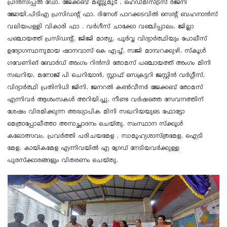
പ്രിൻസിപ്പൽ ഡോ. ജേക്കബ് മണ്ണുമൂട് , ഹെഡ്മിസ്ട്രസ് രജനി
ജോയി,പിടിഎ പ്രസിഡന്റ് ഫാ. ദിനേശ് പാറക്കടവിൽ സെന്റ് ബഹനാൻസ്
വലിയപള്ളി വികാരി ഫാ . വർഗീസ് ചാക്കോ വഞ്ചിപ്പാലം, ജില്ലാ
പഞ്ചായത്ത് പ്രസിഡന്റ്, ജിജി മാത്യു, പൂർവ്വ വിദ്യാർത്ഥിയും പോലീസ്
ഉദ്യോ​ഗസ്ഥനുമായ ഷാനവാസ് കെ എച്ച്, സജി മാമ്പറക്കുഴി, സ്കൂൾ
ഗവേണിങ് ബോർഡ് അംഗം റിൻസി തോമസ് പഞ്ചായത്ത് അം​ഗം മിനി
സഖറിയ, മനോജ് പി ചെറിയാൻ, സ്റ്റാഫ് സെക്രട്ടറി ജസ്റ്റിൻ വർഗ്ഗീസ്,
വിദ്യാർത്ഥി പ്രതിനിധി ജിനി, ജനറൽ കൺവീനർ ജേക്കബ് തോമസ്
എന്നിവർ ആശംസകൾ അറിയിച്ചു. നീണ്ട വർഷത്തെ സേവനത്തിന്
ശേഷം വിരമിക്കുന്ന അദ്ധ്യാപിക മിനി സഖറിയയുടെ ഫോട്ടോ
മെത്രാപ്പോലീത്താ അനാച്ഛാദനം ചെയ്തു. സംസ്ഥാന സ്ക്കൂൾ
കലോത്സവം, പ്രവർത്തി പരിചയമേള , സാമൂഹ്യശാസ്ത്രമേള, ഐടി
മേള, കായികമേള എന്നിവയിൽ എ ഗ്രേഡ് നേടിയവർക്കുള്ള
പുരസ്ക്കാരങ്ങളും വിതരണം ചെയ്തു.