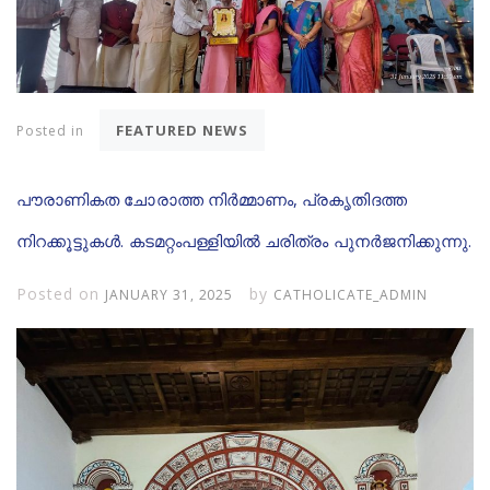
FEATURED NEWS
Posted in
പൗരാണികത ചോരാത്ത നിർമ്മാണം, പ്രകൃതിദത്ത
നിറക്കൂട്ടുകൾ. കടമറ്റംപള്ളിയിൽ ചരിത്രം പുനർജനിക്കുന്നു.
Posted on
by
JANUARY 31, 2025
CATHOLICATE_ADMIN