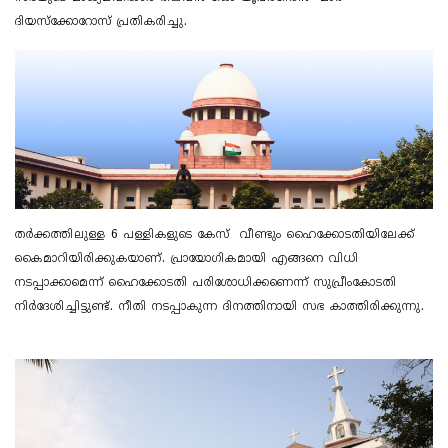
ദിയസ്ക്കോറോസ് പ്രതികരിച്ചു.
തർക്കത്തിലുള്ള 6 പള്ളികളുടെ കേസ് വീണ്ടും ഹൈക്കോടതിയിലേക്ക്
കൈമാറിയിരിക്കുകയാണ്. പ്രായോഗികമായി എങ്ങനെ വിധി
നടപ്പാക്കാമെന്ന് ഹൈക്കോടതി പരിശോധിക്കണെന്ന് സുപ്രീംകോടതി
നിർദേശിച്ചിട്ടുണ്ട്. നീതി നടപ്പാകുന്ന ദിനത്തിനായി സഭ കാത്തിരിക്കുന്നു.