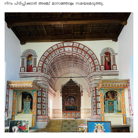
നിറം പിടിപ്പിക്കാൻ അഞ്ച് മാസത്തോളം സമയമെടുത്തു.