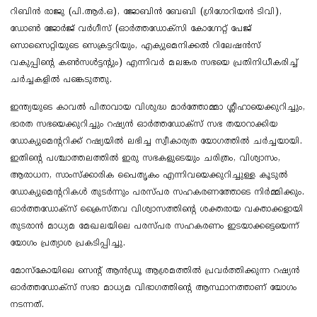
റിബിൻ രാജു (പി.ആർ.ഒ), ജോബിൻ ബേബി (ഗ്രിഗോറിയൻ ടിവി),
ഡോൺ ജോർജ് വർഗീസ് (ഓർത്തഡോക്സി കോഗ്നേറ്റ് പേജ്
സൊസൈറ്റിയുടെ സെക്രട്ടറിയും, എക്യുമെനിക്കൽ റിലേഷൻസ്
വകുപ്പിന്റെ കൺസൾട്ടന്റും) എന്നിവർ മലങ്കര സഭയെ പ്രതിനിധീകരിച്ച്
ചർച്ചകളിൽ പങ്കെടുത്തു.
ഇന്ത്യയുടെ കാവൽ പിതാവായ വിശുദ്ധ മാർത്തോമ്മാ ശ്ലീഹായെക്കുറിച്ചും,
ഭാരത സഭയെക്കുറിച്ചും റഷ്യൻ ഓർത്തഡോക്സ് സഭ തയാറാക്കിയ
ഡോക്യുമെൻ്ററിക്ക് റഷ്യയിൽ ലഭിച്ച സ്വീകാര്യത യോഗത്തിൽ ചർച്ചയായി.
ഇതിൻ്റെ പശ്ചാത്തലത്തിൽ ഇരു സഭകളുടെയും ചരിത്രം, വിശ്വാസം,
ആരാധന, സാംസ്ക്കാരിക പൈതൃകം എന്നിവയെക്കുറിച്ചുള്ള കൂടുൽ
ഡോക്യുമെൻ്ററികൾ തുടർന്നും പരസ്പര സഹകരണത്തോടെ നിർമ്മിക്കും.
ഓർത്തഡോക്സ് ക്രൈസ്തവ വിശ്വാസത്തിൻ്റെ ശക്തരായ വക്താക്കളായി
തുടരാൻ മാധ്യമ മേഖലയിലെ പരസ്പര സഹകരണം ഇടയാക്കട്ടെയെന്ന്
യോഗം പ്രത്യാശ പ്രകടിപ്പിച്ചു.
മോസ്കോയിലെ സെന്റ് ആൻഡ്രൂ ആശ്രമത്തിൽ പ്രവർത്തിക്കുന്ന റഷ്യൻ
ഓർത്തഡോക്സ് സഭാ മാധ്യമ വിഭാഗത്തിൻ്റെ ആസ്ഥാനത്താണ് യോഗം
നടന്നത്.