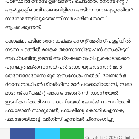
പരിസ്ഥിതി നോമ്പ് ഉദ്ഘാടനം ചെയ്തത്. നോമ്പിന്റെ 7
ആഴ്ച്ചകളിലായി ബൈബിളിനെ അടിസ്ഥാനപ്പെടുത്തിയ 7
സന്ദേശങ്ങളിലൂടെയാണ് സഭ ഹരിത നോമ്പ്
ആചരിക്കുന്നത്.
കൊല്ലം പടിഞ്ഞാറേ കല്ലട സെന്റ് മേരീസ് പള്ളിയിൽ
നടന്ന ചടങ്ങിൽ മലങ്കര അസോസിയേഷൻ സെക്രട്ടറി
അഡ്വ.ബിജു ഉമ്മൻ അധ്യക്ഷത വഹിച്ചു.കൊട്ടാരക്കര-
പുനലൂർ ഭദ്രാസനാധിപൻ ഡോ.യൂഹാനോൻ മാർ
തേവോദോറോസ് മുഖ്യസന്ദേശം നൽകി. മലബാർ ഭ​
ദ്രാസനാധിപൻ ​ഗീവർ​ഗീസ് മാർ പക്കോമിയോസ്, സഭാ
മാനേജിം​ഗ് കമ്മിറ്റി അം​ഗം ജോൺ സി ഡാനിയേൽ,
ഇടവിക വികാരി ഫാ. ഡാനിയേൽ ജോർജ്, സഹവികാരി
ഫാ.ജോൺ സാമുവേൽ, ഫാ.ഷിബു കോശി ഐസക്,
ഫാ.ജോയിക്കുട്ടി വർ​ഗീസ് എന്നിവർ പ്രസം​ഗിച്ചു.
S
S
S
Copyright © 2026 Catholicate