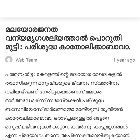
catholicatenews.in
മലയോരജനത
വന്യമൃഗശല്യത്താൽ പൊറുതി
മുട്ടി : പരിശുദ്ധ കാതോലിക്കാബാവാ.
1 year ago
Web Team
പത്തനംതിട്ട : കേരളത്തിന്റെ മലയോര മേഖലകളിൽ
താമസിക്കുന്ന മനുഷ്യരുടെ ജീവനും,സ്വത്തിനും
വലിയ ഭീഷണി നേരിടുകയാണെന്ന് മലങ്കര
ഓർത്തഡോക്സ് സഭാധ്യക്ഷൻ പരിശുദ്ധ
ബസേലിയോസ് മാർത്തോമ്മാ മാത്യൂസ് തൃതീയൻ
കാതോലിക്കാബാവാ. ഒരാഴ്ച്ചക്കുള്ളിൽ ഒട്ടേറെ
മനുഷ്യജീവനുകൾ കാട്ടാന കവർന്നു. കാട്ടുമൃ​ഗങ്ങൾ
എന്ന പ്രയോ​ഗം തന്നെ അപ്രസക്തമായിക്കുകയാണ്.