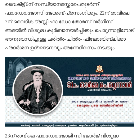
വൈകീട്ട് 6ന് സന്ധ്യാനമസ്ക്കാരം.തുടർന്ന്
ഫാ.ഡോ.ജോസി ജേക്കബ് പ്രസം​ഗിക്കും. 22ന് രാവിലെ
7ന് വൈദിക ട്രസ്റ്റി ഫാ.ഡോ.തോമസ് വർ​ഗീസ്
അമയിൽ വിശുദ്ധ കുർബാനയർപ്പിക്കും.പെരുന്നാളിനോട്
അനുബന്ധിച്ചുള്ള ചരിത്ര- ചിത്ര- ഫിലോബിബ്ലിക്കാ
പ്രദർശന ഉദ്ഘാടനവും അന്നേദിവസം നടക്കും.
23ന് രാവിലെ ഫാ.ഡോ.ജോജി സി ജോർജ് വിശുദ്ധ