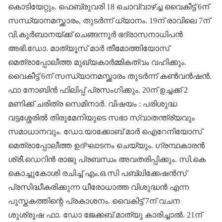
കൊടിയേറ്റും. ഫെബ്രുവരി 18 ചൊവ്വാഴ്ച്ച വൈകീട്ട് 6ന്
സന്ധ്യാനമസ്ക്കാരം, തുടർന്ന് ധ്യാനം. 19ന് രാവിലെ 7ന്
വി.കുർബാനയ്ക്ക് ചെങ്ങന്നൂർ ഭദ്രാസനാധിപൻ
അഭി.ഡോ. മാത്യൂസ് മാർ തീമോത്തിയോസ്
മെത്രാപ്പോലീത്ത മുഖ്യകാർമ്മികത്വം വഹിക്കും.
വൈകീട്ട് 6ന് സന്ധ്യാനമസ്ക്കാരം തുടർന്ന് കൺവൻഷൻ.
ഫാ നോബിൻ ഫിലിപ്പ് പ്രസം​ഗിക്കും. 20ന് ഉച്ചക്ക് 2
മണിക്ക് ചരിത്ര സെമിനാർ. വിഷയം : പരിശുദ്ധ
വട്ടശ്ശേരിൽ തിരുമേനിയുടെ സഭാ സ്വാതന്ത്ര്യവും
സമാധാനവും. ഡോ.യാക്കോബ് മാർ ഐറേനിയോസ്
മെത്രാപ്പോലീത്ത ഉദ്ഘാടനം ചെയ്യും.​ ഗ്രന്ഥകാരൻ
ശ്രീ.ഡെറിൻ രാജു പ്രബന്ധം അവതരിപ്പിക്കും. സി.കെ
കൊച്ചുകോശി രചിച്ച് എം.ഒ.സി പബ്ലിക്കേഷൻസ്
പ്രസിദ്ധീകരിക്കുന്ന ധീരോധാത്ത വിശുദ്ധൻ എന്ന
പുസ്തകത്തിന്റെ പ്രകാശനം. വൈകിട്ട് 7ന് വചന
ശുശ്രൂഷ ഫാ. ഡോ ജേക്കബ് മാത്യു കാരിച്ചാൽ. 21ന്