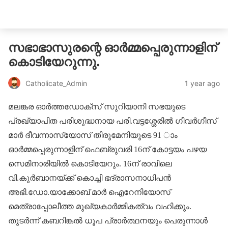
catholicatenews.in
സഭാഭാസുരന്റെ ഓർമ്മപ്പെരുന്നാളിന്
കൊടിയേറുന്നു.
1 year ago
Catholicate_Admin
മലങ്കര ഓർത്തഡോക്സ് സുറിയാനി സഭയുടെ
പ്രഖ്യാപിത പരിശുദ്ധനായ പരി.വട്ടശ്ശേരിൽ ​ഗീവർ​ഗീസ്
മാർ ​ദീവന്നാസ്യോസ് തിരുമേനിയുടെ 91 ാം
ഓർമ്മപ്പെരുന്നാളിന് ഫെബ്രുവരി 16ന് കോട്ടയം പഴയ
സെമിനാരിയിൽ കൊടിയേറും. 16ന് രാവിലെ
വി.കുർബാനയ്ക്ക് കൊച്ചി ഭദ്രാസനാധിപൻ
അഭി.ഡോ.യാക്കോബ് മാർ ഐറേനിയോസ്
മെത്രാപ്പോലീത്ത മുഖ്യകാർമ്മികത്വം വഹിക്കും.
തുടർന്ന് കബറിങ്കൽ ധൂപ പ്രാർത്ഥനയും പെരുന്നാൾ