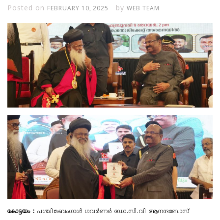
Posted on
by
FEBRUARY 10, 2025
WEB TEAM
കോട്ടയം :
​പശ്ചിമബം​ഗാൾ ​ഗവർണർ ഡോ.സി.വി ആനന്ദബോസ്