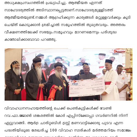
അധ്യക്ഷപ്രസംഗത്തിൽ പ്രഖ്യാപിച്ചു. ആത്മീയത എന്നത്
സാഹോദര്യത്തിൽ അടിസ്ഥാനപ്പെട്ടതാണ്.സാഹോദര്യമുള്ളിടത്ത്
ആത്മീയതയുണ്ട്.നമ്മൾ ആഗ്രഹിക്കുന്ന കാര്യങ്ങൾ മറ്റുള്ളവർക്കും കൂടി
ചെയ്ത് കൊടുക്കാൻ ശ്രമിച്ചാൽ സമൂഹത്തിൽ തുല്യതവരും. അത്തരം
വീക്ഷണത്തിലേക്ക് സഭയും,സമൂഹവും മാറണമെന്നും പരിശുദ്ധ
കാതോലിക്കാബാവാ പറഞ്ഞു.
വിവാഹധനസഹായത്തിന്റെ ചെക്ക് പെൺകുട്ടികൾക്ക് വേണ്ടി
റവ.ഫാ.ജോൺ ശങ്കരത്തിൽ കോർ എപ്പിസ്ക്കോപ്പാ ഗവർണറിൽ നിന്ന്
ഏറ്റുവാങ്ങി. ആർദ്ര ചാരിറ്റബിൾ ട്രസ്റ്റ് മണവാട്ടിക്കൊരു പുടവ എന്ന
പദ്ധതിയിലൂടെ ശേഖരിച്ച 100 വിവാഹ സാരികൾ മർത്തമറിയം സമാജം