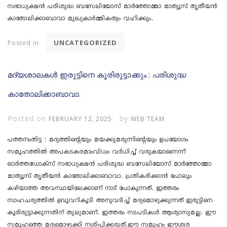
സഭാധ്യക്ഷൻ പരിശുദ്ധ ബസേലിയോസ് മാർത്തോമ്മാ മാത്യൂസ് തൃതീയൻ
കാതോലിക്കാബാവാ മുഖ്യകാർമ്മികത്വം വഹിക്കും.
UNCATEGORIZED
Posted in
മദ്യശാലകൾ ഇരുട്ടിനെ കൂരിരുട്ടാക്കും : പരിശുദ്ധ
കാതോലിക്കാബാവാ.
Posted on
by
FEBRUARY 12, 2025
WEB TEAM
പത്തനംതിട്ട : മദ്യത്തിന്റെയും മയക്കുമരുന്നിന്റെയും ഉപയോ​ഗം
സമൂഹത്തിൽ അപകടകരമാംവിധം വർധിച്ച് വരുകയാണെന്ന്
ഓർത്തഡോക്സ് സഭാധ്യക്ഷൻ പരിശുദ്ധ ബസേലിയോസ് മാർത്തോമ്മാ
മാത്യൂസ് തൃതീയൻ കാതോലിക്കാബാവാ. പ്രതികരിക്കാൻ പോലും
കഴിയാത്ത അവസ്ഥയിലേക്കാണ് നാട് പോകുന്നത്. ഇത്തരം
സാഹചര്യത്തിൽ ബ്രൂവറികൂടി അനുവദിച്ച് മദ്യമൊഴുക്കുന്നത് ഇരുട്ടിനെ
കൂരിരുട്ടാക്കുന്നതിന് തുല്യമാണ്. ഇത്തരം നടപടികൾ ആശ്വാസ്യമല്ല. ഈ
സമൂഹത്തെ മ​ദ്യമൊഴുക്കി നശിപ്പിക്കരുത്.ഈ സമൂഹം ഈശ്വര