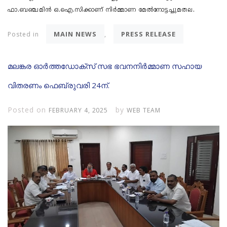
ഫാ.ബഞ്ചമിൻ ഒ.ഐ.സിക്കാണ് നിർമ്മാണ മേൽനോട്ടച്ചുമതല.
MAIN NEWS
PRESS RELEASE
Posted in
,
മലങ്കര ഓർത്തഡോക്സ് സഭ ഭവനനിർമ്മാണ സഹായ
വിതരണം ഫെബ്രുവരി 24ന്.
Posted on
by
FEBRUARY 4, 2025
WEB TEAM