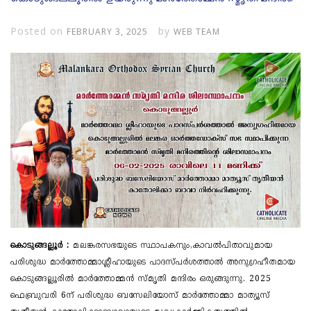
Posted on
by
FEBRUARY 3, 2025
WEB TEAM
കൊടുങ്ങല്ലൂർ :
മലങ്കരസഭയുടെ സ്ഥാപകനും,കാവൽപിതാവുമായ
പരിശുദ്ധ മാർത്തോമ്മാശ്ലീഹായുടെ പാദസ്പർശത്താൽ അനു​ഗ്രഹീതമായ
കൊടുങ്ങല്ലൂരിൽ മാർത്തോമ്മൻ സ്മൃതി മന്ദിരം ഒരുങ്ങുന്നു. 2025
ഫെബ്രുവരി 6ന് പരിശുദ്ധ ബസേലിയോസ് മാർത്തോമ്മാ മാത്യൂസ്