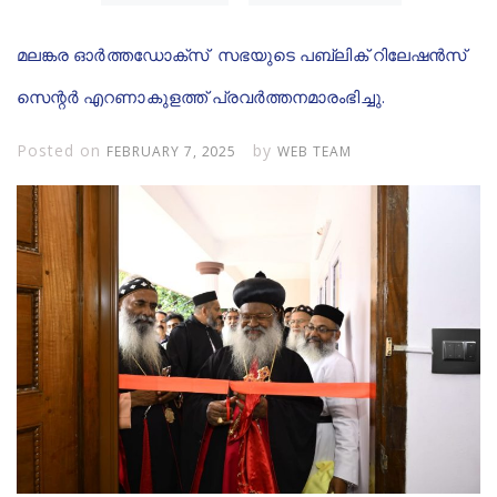
മലങ്കര ഓർത്തഡോക്സ് സഭയുടെ പബ്ലിക് റിലേഷൻസ്
സെന്റർ എറണാകുളത്ത് പ്രവർത്തനമാരംഭിച്ചു.
Posted on
by
FEBRUARY 7, 2025
WEB TEAM