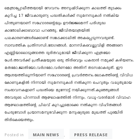
മെത്രാപ്പോലീത്തയായി സേവനം അനുഷ്ഠിക്കുന്ന കാലത്ത് തുടക്കം
കുറിച്ച 17 ജീവകാരുണ്യ പദ്ധതികൾക്ക് സുമനസുകൾ നൽകിയ
പിന്തുണയാണ് സഹോദരന്റെയും ഊർജ്ജമെന്ന് പരിശുദ്ധ
കാതോലിക്കാബാവാ പറഞ്ഞു. ജീവിതയാത്രയിൽ
പലകാരണങ്ങൾക്കൊണ്ട് സങ്കടക്കടലിൽ അകപ്പെടുന്നവരുണ്ട്.
സാമ്പത്തിക പ്രതിസന്ധി,രോഗങ്ങൾ, മാനസികവെല്ലുവിളി അങ്ങനെ
എണ്ണിയാലൊടുങ്ങാത്ത ദുരിതവുമായി ജീവിക്കുന്ന എത്രയോ
പേർ.അവർക്ക് പ്രതീക്ഷയുടെ ഒരു തിരിവെട്ടം പകരാൻ നമുക്ക് കഴിയണം.
മതമോ,ജാതിയോ,വർഗമോ,വർണമോ അതിന് തടസമാകരുത്. ഈ
ആശയത്തിലൂന്നിയാണ് സഹോദരന്റെ പ്രവർത്തനം.ലോകത്തിന്റെ വിവിധ
കോണുകളിൽ നിന്നായി സുമനസുകൾ നൽകുന്ന ചെറുതും വലുതുമായ
സംഭാവനകളാണ് പദ്ധതിയെ മുന്നോട്ട് നയിക്കുന്നത്.കുഞ്ഞുങ്ങൾ
അവരുടെ പിറന്നാൾ ആഘോഷത്തിൽ നിന്നും, വധൂ-വരൻമാർ വിവാഹ
ആഘോഷത്തിന്റെ ചിലവ് കുറച്ചുമൊക്കെ നൽകുന്ന വിഹിതങ്ങൾ
ചേരുമ്പോൾ പ്രയാസമനുഭവിക്കുന്ന മനുഷ്യരുടെ മുഖത്ത് പുഞ്ചിരി
തിരികെയെത്തും.
MAIN NEWS
PRESS RELEASE
Posted in
,