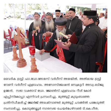
വൈദിക ട്രസ്റ്റി ഫാ.ഡോ.തോമസ് വർഗീസ് അമയിൽ, അൽമായ ട്രസ്റ്റി
റോണി വർഗീസ് ഏബ്രഹാം, അസോസിയേഷൻ സെക്രട്ടറി അഡ്വ.ബിജു
ഉമ്മൻ, സഭാ വക്താവ് ഡോ. ജോൺസ് ഏബ്രഹാം റീശ് കോർ
എപ്പിസ്കോപ്പാ എന്നിവർ പ്രസംഗിച്ചു. മുത്തൂറ്റ് കുടുംബത്തെ
പ്രതിനിധീകരിച്ച് ജോർജ് അലക്സാണ്ടർ മുത്തൂറ്റ് ചടങ്ങിൽ പങ്കെടുത്ത്
സംസാരിച്ചു. കൊടുങ്ങല്ലൂർ നഗരസഭാ ചെയർപേഴ്സൺ ടി.കെ.ഗീത,