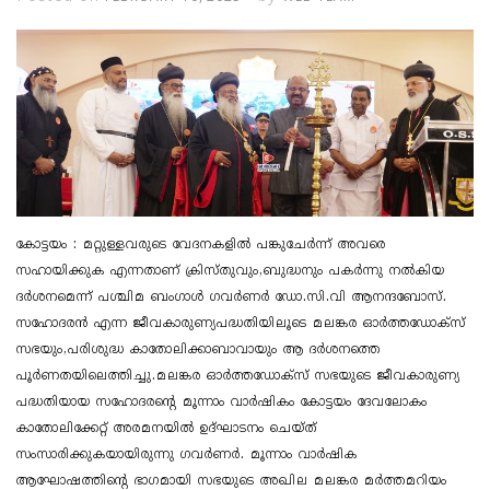
കോട്ടയം : മറ്റുള്ളവരുടെ വേദനകളിൽ പങ്കുചേർന്ന് അവരെ
സഹായിക്കുക എന്നതാണ് ക്രിസ്തുവും,ബുദ്ധനും പകർന്നു നൽകിയ
ദർശനമെന്ന് പശ്ചിമ ബംഗാൾ ഗവർണർ ഡോ.സി.വി ആനന്ദബോസ്.
സഹോദരൻ എന്ന ജീവകാരുണ്യപദ്ധതിയിലൂടെ മലങ്കര ഓർത്തഡോക്സ്
സഭയും,പരിശുദ്ധ കാതോലിക്കാബാവായും ആ ദർശനത്തെ
പൂർണതയിലെത്തിച്ചു.മലങ്കര ഓർത്തഡോക്സ് സഭയുടെ ജീവകാരുണ്യ
പദ്ധതിയായ സഹോദരന്റെ മൂന്നാം വാർഷികം കോട്ടയം ദേവലോകം
കാതോലിക്കേറ്റ് അരമനയിൽ ഉദ്ഘാടനം ചെയ്ത്
സംസാരിക്കുകയായിരുന്നു ഗവർണർ. മൂന്നാം വാർഷിക
ആഘോഷത്തിന്റെ ഭാഗമായി സഭയുടെ അഖില മലങ്കര മർത്തമറിയം