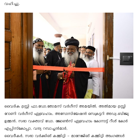
വഹിച്ചു.
വൈദിക ട്രസ്റ്റി ഫാ.ഡോ.തോമസ് വർഗീസ് അമയിൽ, അൽമായ ട്രസ്റ്റി
റോണി വർഗീസ് ഏബ്രഹാം, അസോസിയേഷൻ സെക്രട്ടറി അഡ്വ.ബിജു
ഉമ്മൻ, സഭാ വക്താവ് ഡോ. ജോൺസ് ഏബ്രഹാം കോനാട്ട് റീശ് കോർ
എപ്പിസ്കോപ്പാ, വന്ദ്യ റമ്പാച്ചൻമാർ,
വൈദീകർ, സഭാ വർക്കിങ് കമ്മിറ്റി – മാനേജിങ് കമ്മിറ്റി അംഗങ്ങൾ