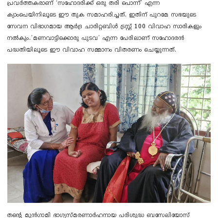
പ്രവർത്തകരാണ് ‘സഹോദരിക്ക് ഒരു തരി പൊന്ന്’ എന്ന
ക്യാംപെയിനിലൂടെ ഈ തുക സമാഹരിച്ചത്. ഇതിന് പുറമേ സഭയുടെ
സേവന വിഭാ​ഗമായ ആർദ്ര ചാരിറ്റബിൾ ട്രസ്റ്റ് 100 വിവാഹ സാരികളും
നൽകും.’മണവാട്ടിക്കൊരു പുടവ’ എന്ന പേരിലാണ് സഹോദരൻ
പദ്ധതിയിലൂടെ ഈ വിവാഹ സമ്മാനം വിതരണം ചെയ്യുന്നത്.
തന്റെ മുൻ​ഗാമി ഭാ​ഗ്യസ്മരണാർഹനായ പരിശുദ്ധ ബസേലിയോസ്