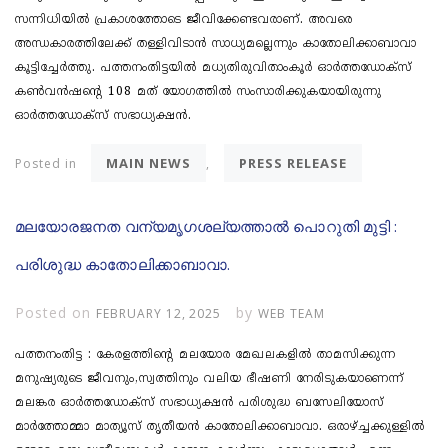
സന്നിധിയിൽ പ്രകാശത്തോടെ ജീവിക്കേണ്ടവരാണ്. അവരെ
അന്ധകാരത്തിലേക്ക് തള്ളിവിടാൻ സാധ്യമല്ലെന്നും കാതോലിക്കാബാവാ
കൂട്ടിച്ചേർത്തു. പത്തനംതിട്ടയിൽ മധ്യതിരുവിതാംകൂർ ഓർത്തഡോക്സ്
കൺവൻഷന്റെ 108 മത് യോ​ഗത്തിൽ സംസാരിക്കുകയായിരുന്നു
ഓർത്തഡോക്സ് സഭാധ്യക്ഷൻ.
MAIN NEWS
PRESS RELEASE
Posted in
,
മലയോരജനത വന്യമൃഗശല്യത്താൽ പൊറുതി മുട്ടി :
പരിശുദ്ധ കാതോലിക്കാബാവാ.
Posted on
by
FEBRUARY 12, 2025
WEB TEAM
പത്തനംതിട്ട : കേരളത്തിന്റെ മലയോര മേഖലകളിൽ താമസിക്കുന്ന
മനുഷ്യരുടെ ജീവനും,സ്വത്തിനും വലിയ ഭീഷണി നേരിടുകയാണെന്ന്
മലങ്കര ഓർത്തഡോക്സ് സഭാധ്യക്ഷൻ പരിശുദ്ധ ബസേലിയോസ്
മാർത്തോമ്മാ മാത്യൂസ് തൃതീയൻ കാതോലിക്കാബാവാ. ഒരാഴ്ച്ചക്കുള്ളിൽ