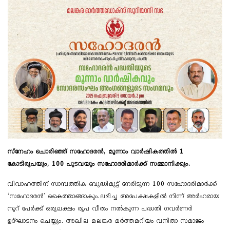
സ്നേഹം ചൊരിഞ്ഞ് സഹോദരൻ, മൂന്നാം വാർഷികത്തിൽ 1
കോടിരൂപയും, 100 പുടവയും സഹോദരിമാർക്ക് സമ്മാനിക്കും.
വിവാഹത്തിന് സാമ്പത്തിക ബുദ്ധിമുട്ട് നേരിടുന്ന 100 സഹോദരിമാർക്ക്
‘സഹോ​ദരൻ’ കൈത്താങ്ങാകും.ലഭിച്ച അപേക്ഷകളിൽ നിന്ന് അർഹരായ
നൂറ് പേർക്ക് ഒരുലക്ഷം രൂപ വീതം നൽകുന്ന പദ്ധതി ​ഗവർണർ
ഉദ്ഘാടനം ചെയ്യും. അഖില മലങ്കര മർത്തമറിയം വനിതാ സമാജം