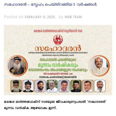
സഹോദരൻ – സ്നേഹം പെയ്തിറങ്ങിയ 3 വർഷങ്ങൾ.
Posted on
by
FEBRUARY 9, 2025
WEB TEAM
മലങ്കര ഓർത്തഡോക്സ് സഭയുടെ ജീവകാരുണ്യപദ്ധതി ‘സഹോദരൻ’
മൂന്നാം വാർഷിക ആഘോഷം ഇന്ന്.