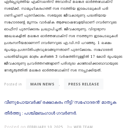
ഏർപ്പെടുത്തിയ എക്സലൻസ് അവാർഡ് മലങ്കര ഓർത്തഡോക്സ്
സഭയ്ക്ക്. സാമൂഹികരം​ഗത്ത് സഭ നടത്തിയ ഇടപെടലുകൾ പരി​
ഗണിച്ചാണ് പുരസ്ക്കാരം. സഭയുടെ ജീവകാരുണ്യ പദ്ധതിയായ
സഹോദരന്റെ മൂന്നാം വാർഷിക ആഘോഷവേളയിലാണ് ​ഗവർണറുടെ
ഓഫീസ് പുരസ്ക്കാരം പ്രഖ്യാപിച്ചത്. ജീവകാരുണ്യ, വിദ്യാഭ്യാസ
മേഖലകളിൽ മലങ്കര ഓർത്തഡോക്സ് സഭ നടത്തുന്ന ഇടപെടലുകൾ
പ്രശംസനീയമാണെന്ന് ​ഗവർണറുടെ എ.ഡി.സി പറഞ്ഞു. 1 ലക്ഷം
രൂപയും,പ്രശസ്തിപത്രവുമടങ്ങുന്നതാണ് പുരസ്ക്കാരം. സഹോദരൻ
പദ്ധതിയിലൂടെ മാത്രം കഴിഞ്ഞ 3 വർഷത്തിനുള്ളിൽ 17 കോടി രൂപയുടെ
ജീവകാരുണ്യ പ്രവർത്തനങ്ങളാണ് പരിശുദ്ധ കാതോലിക്കാബാവായുടെ
നേതൃത്വത്തിൽ മലങ്കര ഓർത്തഡോക്സ് സഭ നടപ്പാക്കിയത്.
MAIN NEWS
PRESS RELEASE
Posted in
,
വീണുപോയവർക്ക് രക്ഷാകരം നീട്ടി ‘സഹോദരൻ’ മാതൃക
തീർത്തു : പശ്ചിമബംഗാൾ ഗവർണർ.
Posted on
by
FEBRUARY 10, 2025
WEB TEAM