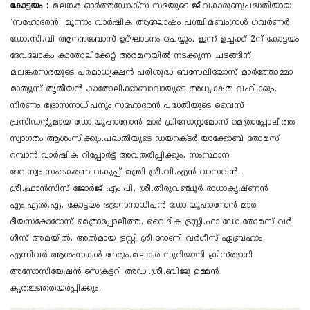
കോട്ടയം :
മലങ്കര ഓർത്തഡോക്സ് സഭയുടെ ജീവകാരുണ്യപദ്ധതിയായ
‘സഹോദരൻ’ മൂന്നാം വാർഷിക ആഘോഷം പശ്ചിമബം​ഗാൾ ​ഗവർണർ
ഡോ.സി.വി ആനന്ദബോസ് ഉദ്ഘാടനം ചെയ്യും. ഇന്ന് ഉച്ചക്ക് 2ന് കോട്ടയം
ദേവലോകം കാതോലിക്കേറ്റ് അരമനയിൽ നടക്കുന്ന ചടങ്ങിന്
മലങ്കരസഭയുടെ പരമാധ്യക്ഷൻ പരിശുദ്ധ ബസേലിയോസ് മാർത്തോമ്മാ
മാത്യൂസ് തൃതീയൻ കാതോലിക്കാബാവായുടെ അധ്യക്ഷത വഹിക്കും.
നിരണം ഭദ്രാസനാധിപനും,സഹോദരൻ പദ്ധതിയുടെ വൈസ്
പ്രസിഡന്റുമായ ഡോ.യൂഹാനോൻ മാർ ക്രിസോസ്റ്റമോസ് മെത്രാപ്പോലീത്ത
സ്വാ​ഗതം ആശംസിക്കും.പദ്ധതിയുടെ ഡയറക്ടർ യാക്കോബ് തോമസ്
റമ്പാൻ വാർഷിക റിപ്പോർട്ട് അവതരിപ്പിക്കും. സംസ്ഥാന
ദേവസ്വം,സഹകരണ വകുപ്പ് മന്ത്രി ശ്രീ.വി.എൻ വാസവൻ,
ശ്രീ.ഫ്രാൻസിസ് ജോർജ് എം.പി, ശ്രീ.തിരുവഞ്ചൂർ രാധാകൃഷ്ണൻ
എം.എൽ.എ, കോട്ടയം ഭദ്രാസനാധിപൻ ഡോ.യൂഹാനോൻ മാർ
ദീയസ്കോറോസ് മെത്രാപ്പോലീത്ത, വൈദിക ട്രസ്റ്റി.ഫാ.ഡോ.തോമസ് വർ​
ഗീസ് അമയിൽ, അൽമായ ട്രസ്റ്റി ശ്രീ.റോണി വർ​ഗീസ് ഏബ്രഹാം
എന്നിവർ ആശംസകൾ നേരും.മലങ്കര സുറിയാനി ക്രിസ്ത്യാനി
അസോസിയേഷൻ സെക്രട്ടറി അഡ്വ.ശ്രീ.ബിജു ഉമ്മൻ
കൃതജ്ഞതയർപ്പിക്കും.