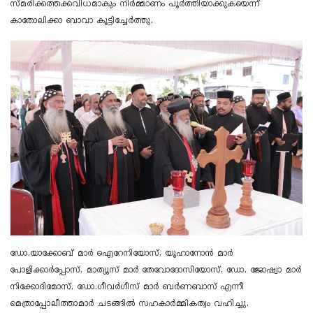
സ്മരിക്കത്തക്കവിധമാകും നിർമ്മാണം പൂർത്തിയാക്കുകയെന്ന്
കാതോലിക്കാ ബാവാ കൂട്ടിച്ചേർത്തു.
ഡോ.യാക്കോബ് മാർ ഐറേനിയോസ്, യൂഹാനോൻ മാർ
പോളിക്കാർപ്പോസ്, മാത്യൂസ് മാർ തേവോദോസിയോസ്, ഡോ. ജോഷ്വാ മാർ
നിക്കോദിമോസ്, ഡോ.ഗീവർഗീസ് മാർ ബർണബാസ് എന്നീ
മെത്രാപ്പോലീത്താമാർ ചടങ്ങിൽ സഹകാർമ്മികത്വം വഹിച്ചു.