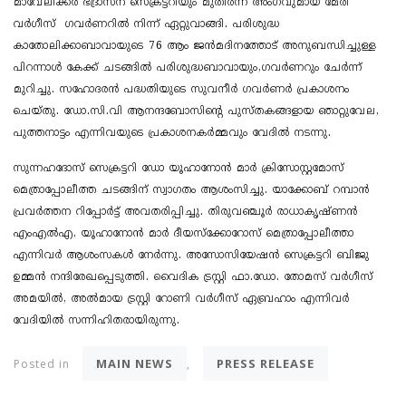
മാവേലിക്കര ഭദ്രാസന സെക്രട്ടറിയും മുതിർന്ന അംഗവുമായ മേരി
വർഗീസ് ഗവർണറിൽ നിന്ന് ഏറ്റുവാങ്ങി. പരിശുദ്ധ
കാതോലിക്കാബാവായുടെ 76 ആം ജൻമദിനത്തോട് അനുബന്ധിച്ചുള്ള
പിറന്നാൾ കേക്ക് ചടങ്ങിൽ പരിശുദ്ധബാവായും,ഗവർണറും ചേർന്ന്
മുറിച്ചു. സഹോദരൻ പദ്ധതിയുടെ സുവനീർ ഗവർണർ പ്രകാശനം
ചെയ്തു. ഡോ.സി.വി ആനന്ദബോസിന്റെ പുസ്തകങ്ങളായ ഞാറ്റുവേല,
പുത്തനാട്ടം എന്നിവയുടെ പ്രകാശനകർമ്മവും വേദിൽ നടന്നു.
സുന്നഹദോസ് സെക്രട്ടറി ഡോ യൂഹാനോൻ മാർ ക്രിസോസ്റ്റമോസ്
മെത്രാപ്പോലീത്ത ചടങ്ങിന് സ്വാഗതം ആശംസിച്ചു. യാക്കോബ് റമ്പാൻ
പ്രവർത്തന റിപ്പോർട്ട് അവതരിപ്പിച്ചു. തിരുവഞ്ചൂർ രാധാകൃഷ്ണൻ
എംഎൽഎ, യൂഹാനോൻ മാർ ദീയസ്ക്കോറോസ് മെത്രാപ്പോലീത്താ
എന്നിവർ ആശംസകൾ നേർന്നു. അസോസിയേഷൻ സെക്രട്ടറി ബിജു
ഉമ്മൻ നന്ദിരേഖപ്പെടുത്തി. വൈദിക ട്രസ്റ്റി ഫാ.ഡോ. തോമസ് വർഗീസ്
അമയിൽ, അൽമായ ട്രസ്റ്റി റോണി വർഗീസ് ഏബ്രഹാം എന്നിവർ
വേദിയിൽ സന്നിഹിതരായിരുന്നു.
MAIN NEWS
PRESS RELEASE
Posted in
,