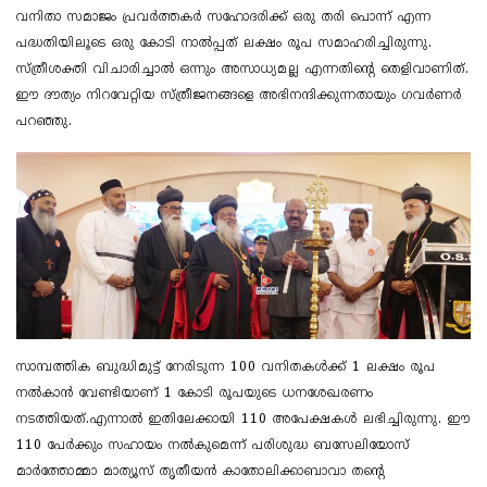
വനിതാ സമാജം പ്രവർത്തകർ സഹോദരിക്ക് ഒരു തരി പൊന്ന് എന്ന
പദ്ധതിയിലൂടെ ഒരു കോടി നാൽപ്പത് ലക്ഷം രൂപ സമാഹരിച്ചിരുന്നു.
സ്ത്രീശക്തി വിചാരിച്ചാൽ ഒന്നും അസാധ്യമല്ല എന്നതിന്റെ തെളിവാണിത്.
ഈ ദൗത്യം നിറവേറ്റിയ സ്ത്രീജനങ്ങളെ അഭിനന്ദിക്കുന്നതായും ഗവർണർ
പറഞ്ഞു.
സാമ്പത്തിക ബുദ്ധിമുട്ട് നേരിടുന്ന 100 വനിതകൾക്ക് 1 ലക്ഷം രൂപ
നൽകാൻ വേണ്ടിയാണ് 1 കോടി രൂപയുടെ ധനശേഖരണം
നടത്തിയത്.എന്നാൽ ഇതിലേക്കായി 110 അപേക്ഷകൾ ലഭിച്ചിരുന്നു. ഈ
110 പേർക്കും സഹായം നൽകുമെന്ന് പരിശുദ്ധ ബസേലിയോസ്
മാർത്തോമ്മാ മാത്യൂസ് തൃതീയൻ കാതോലിക്കാബാവാ തന്റെ