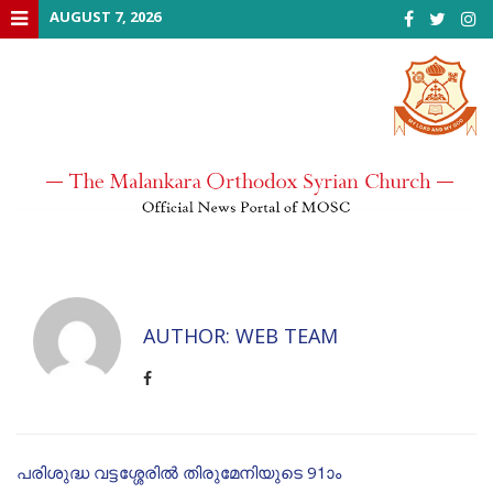
Skip
AUGUST 7, 2026
to
content
AUTHOR:
WEB TEAM
പരിശുദ്ധ വട്ടശ്ശേരിൽ തിരുമേനിയുടെ 91ാം