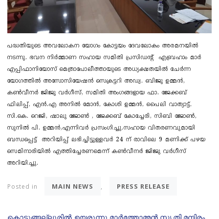
പദ്ധതിയുടെ അവലോകന യോഗം കോട്ടയം ദേവലോകം അരമനയിൽ
നടന്നു. ഭവന നിർമ്മാണ സഹായ സമിതി പ്രസിഡൻ്റ് എബ്രഹാം മാർ
എപ്പിഫാനിയോസ് മെത്രാപോലീത്തായുടെ അധ്യക്ഷതയിൽ ചേർന്ന
യോഗത്തിൽ അസോസിയേഷൻ സെക്രട്ടറി അഡ്വ. ബിജു ഉമ്മൻ,
കൺവീനർ ജിജു വർഗീസ്, സമിതി അംഗങ്ങളായ ഫാ. ജേക്കബ്
ഫിലിപ്പ്, എൻ.എ അനിൽ മോൻ, കോശി ഉമ്മൻ, പൈലി വാത്യാട്ട്,
സി.കെ. റെജി, ഷാലു ജോൺ , ജേക്കബ് കോച്ചേരി, സിബി ജോൺ,
സുനിൽ പി. ഉമ്മൻ,എന്നിവർ പ്രസംഗിച്ചു.സഹായ വിതരണവുമായി
ബന്ധപ്പെട്ട് അറിയിപ്പ് ലഭിച്ചിട്ടുള്ളവർ 24 ന് രാവിലെ 9 മണിക്ക് പഴയ
സെമിനാരിയിൽ എത്തിച്ചേരണമെന്ന് കൺവീനർ ജിജു വർഗീസ്
അറിയിച്ചു.
MAIN NEWS
PRESS RELEASE
Posted in
,
കൊടുങ്ങല്ലൂരിൽ ഉയരുന്നു മാർത്തോമ്മൻ സ്മൃതി മന്ദിരം.