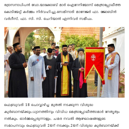
ഭദ്രാസനാധിപൻ ഡോ.യാക്കോബ് മാർ ഐറേനിയോസ് മെത്രാപ്പോലീത്ത
കൊടിയേറ്റ് കർമ്മം നിർവഹിച്ചു.സെമിനാരി മാനേജർ ഫാ. ജോബിൻ
വർഗീസ്, ഫാ. സി. സി. ചെറിയാൻ എന്നിവർ സമീപം.
ഫെബ്രുവരി 18 ചൊവ്വാഴ്ച്ച മുതൽ നടക്കുന്ന വിശുദ്ധ
കുർബാനയ്ക്കും,ധ്യാനത്തിനും വിവിധ മെത്രാപ്പോലീത്താമാർ നേതൃത്വം
നൽകും. ഓർമ്മപ്പെരുന്നാളും, ചമര നവതി ആഘോഷങ്ങളുടെ
സമാപനവും ഫെബ്രുവരി 24ന് നടക്കും.24ന് വിശുദ്ധ കുർബാനയ്ക്ക്