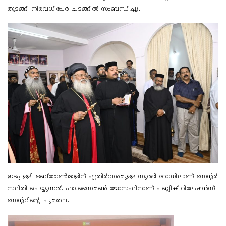
തുടങ്ങി നിരവധിപേർ ചടങ്ങിൽ സംബന്ധിച്ചു.
ഇടപ്പള്ളി ഒബ്റോൺമാളിന് എതിർവശമുള്ള സുരഭി റോഡിലാണ് സെന്റർ
സ്ഥിതി ചെയ്യുന്നത്. ഫാ.സൈമൺ ജോസഫിനാണ് പബ്ലിക് റിലേഷൻസ്
സെന്ററിന്റെ ചുമതല.