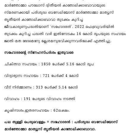
മാർത്തോമ്മാ പൗലോസ് ദ്വിതീയൻ കാതോലിക്കാബാവായുടെ
സ്മരണക്കായി പരിശുദ്ധ ബസേലിയോസ് മാർത്തോമ്മാ മാത്യൂസ്
തൃതീയൻ കാതോലിക്കാബാവാ തുടക്കം കുറിച്ച
ജീവകാരുണ്യപദ്ധതിയാണ് ‘സഹോദരൻ’. 2022 ഫെബ്രുവരിയിൽ
തുടക്കം കുറിച്ച പദ്ധതി വഴി ഇതിനോടകം 16 കോടി രൂപയുടെ സഹായം
ജാതി-മത ഭേദമെന്യേ ക്ലേശമനുഭവിക്കുന്നവരിലേക്ക് എത്തിച്ചു.
സഹോദരന്റെ സ്നേഹസ്പർശം ഇതുവരെ
ചികിത്സാ സഹായം : 1850 പേർക്ക് 5.16 കോടി രൂപ
വിദ്യാഭ്യാസ സഹായം : 721 പേർക്ക് 4 കോടി
വീട് നിർമ്മാണം : 313 പേർക്ക് 5.14 കോടി
വിവാഹം : 191 പേരുടെ വിവാഹം നടത്തി
കൃഷിനാശം,ഇതരസഹായം : 62ലക്ഷം.
പല തുള്ളി പെരുവെള്ളം = സഹോദരൻ : പരിശുദ്ധ ബസേലിയോസ്
മാർത്തോമ്മാ മാത്യൂസ് തൃതീയൻ കാതോലിക്കാബാവാ.