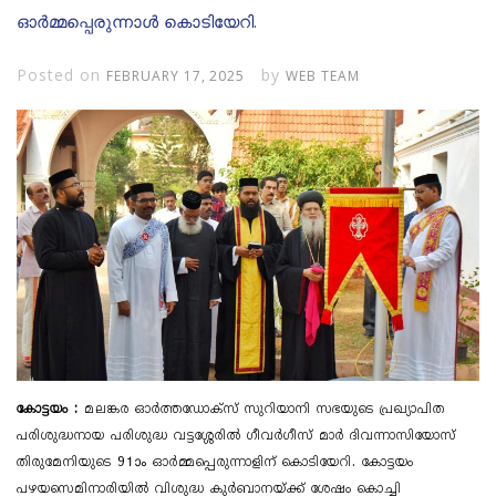
ഓർമ്മപ്പെരുന്നാൾ കൊടിയേറി.
Posted on
by
FEBRUARY 17, 2025
WEB TEAM
കോട്ടയം :
മലങ്കര ഓർത്തഡോക്സ് സുറിയാനി സഭയുടെ പ്രഖ്യാപിത
പരിശുദ്ധനായ പരിശുദ്ധ വട്ടശ്ശേരിൽ ഗീവർഗീസ് മാർ ദിവന്നാസിയോസ്
തിരുമേനിയുടെ 91ാം ഓർമ്മപ്പെരുന്നാളിന് കൊടിയേറി. കോട്ടയം
പഴയസെമിനാരിയിൽ വിശുദ്ധ കുർബാനയ്ക്ക് ശേഷം കൊച്ചി