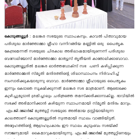
കൊടുങ്ങല്ലൂർ
: മലങ്കര സഭയുടെ സ്ഥാപകനും, കാവൽ പിതാവുമായ
പരിശുദ്ധ മാർത്തോമ്മാ ശ്ലീഹാ വന്നിറങ്ങിയ മണ്ണിൽ ഒരു പൈതൃക
കേന്ദ്രമെന്നത് സഭയുടെ ചിരകാല അഭിലാഷമായിരുന്നെന്ന് പരിശുദ്ധ
ബസേലിയോസ് മാർത്തോമ്മാ മാത്യൂസ് തൃതീയൻ കാതോലിക്കാബാവാ.
കൊടുങ്ങല്ലൂരിൽ മലങ്കര ഓർത്തഡോക്സ് സഭ പണി കഴിപ്പിക്കുന്ന
മാർത്തോമ്മൻ സ്മൃതി മന്ദിരത്തിൻ്റെ ശിലാസ്ഥാപനം നിർവഹിച്ച്
സംസാരിക്കുകയാരുന്നു ബാവാ. മാർത്തോമ്മാ ശ്ലീഹായുടെ പൈതൃകം
ഇന്നും കെടാതെ സൂക്ഷിക്കുന്നത് മലങ്കര സഭ മാത്രമാണ്. ആരൊക്കെ
കുഴിച്ചുമൂടാൻ ശ്രമിച്ചാലും ചരിത്രത്തെ തമസ്ക്കരിക്കാനാകില്ല. ഭാവിയിൽ
സഭക്ക് അഭിമാനിക്കാൻ കഴിയുന്ന സ്ഥാപനമായി സ്മൃതി മന്ദിരം മാറും.
എം.ജി.ജോർജ് മുത്തൂറ്റ് സഭയുടെ അൽമായ ട്രസ്റ്റിയായിരുന്ന
കാലത്താണ് കൊടുങ്ങല്ലൂരിൽ സ്വന്തമായി സ്ഥലം വാങ്ങിയിട്ടത്.
അദ്ദേഹത്തിൻ്റെ ആഗ്രഹപ്രകാരം ഈ സ്ഥലം കുടുംബം സഭയ്ക്ക്
സൗജന്യമായി കൈമാറുകയായിരുന്നു. എം.ജി.ജോർജ് മുത്തൂറ്റിനെയും