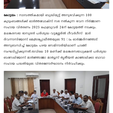
കോട്ടയം :
സാമ്പത്തികമായി ബുദ്ധിമുട്ട് അനുഭവിക്കുന്ന 100
കുടുംബങ്ങൾക്ക് ഓർത്തഡോക്സ് സഭ നൽകുന്ന ഭവന നിർമ്മാണ
സഹായ വിതരണം 2025 ഫെബ്രുവരി 24ന് കോട്ടയത്ത് നടക്കും.
മലങ്കരസഭാ ഭാസുരൻ പരിശുദ്ധ വട്ടശ്ശേരിൽ ഗീവർഗീസ് മാർ
ദിവന്നാസിയോസ് മെത്രാപ്പോലീത്തയുടെ 91 ാം ഓർമ്മദിനത്തോട്
അനുബന്ധിച്ച് കോട്ടയം പഴയ സെമിനാരിയിലാണ് ചടങ്ങ്
സംഘടിപ്പിക്കുന്നത്.രാവിലെ 10 മണിക്ക് മലങ്കരസഭാധ്യക്ഷൻ പരിശുദ്ധ
ബസേലിയോസ് മാർത്തോമ്മാ മാത്യൂസ് തൃതീയൻ കാതോലിക്കാ ബാവാ
സഹായ പദ്ധതിയുടെ വിതരണോദ്ഘാടനം നിർവഹിക്കും.