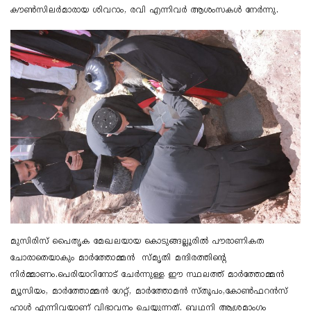
കൗൺസിലർമാരായ ശിവറാം, രവി എന്നിവർ ആശംസകൾ നേർന്നു.
മുസിരിസ് പൈതൃക മേഖലയായ കൊടുങ്ങല്ലൂരിൽ പൗരാണികത
ചോരാതെയാകും മാർത്തോമ്മൻ സ്മൃതി മന്ദിരത്തിന്റെ
നിർമ്മാണം.പെരിയാറിനോട് ചേർന്നുള്ള ഈ സ്ഥലത്ത് മാർത്തോമ്മൻ
മ്യൂസിയം, മാർത്തോമ്മൻ ഗേറ്റ്, മാർത്തോമൻ സ്തൂപം,കോൺഫറൻസ്
ഹാൾ എന്നിവയാണ് വിഭാവനം ചെയ്യുന്നത്. ബഥനി ആശ്രമാംഗം