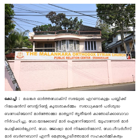
കൊച്ചി :
മലങ്കര ഓർത്തഡോക്സ് സഭയുടെ എറണാകുളം പബ്ലിക്ക്
റിലേഷൻസ് സെന്ററിന്റെ കൂദാശാകർമ്മം സഭാധ്യക്ഷൻ പരിശുദ്ധ
ബസേലിയോസ് മാർത്തോമ്മാ മാത്യൂസ് തൃതീയൻ കാതോലിക്കാബാവാ
നിർവഹിച്ചു. ഡോ.യാക്കോബ് മാർ ഐറേനിയോസ്, യൂഹാനോൻ മാർ
പോളിക്കാർപ്പോസ്, ഡോ. ജോഷ്വാ മാർ നിക്കോദിമോസ്, ഡോ.ഗീവർഗീസ്
മാർ ബർണബാസ് എന്നീ മെത്രാപ്പോലീത്താമാർ സഹകാർമ്മികത്വം